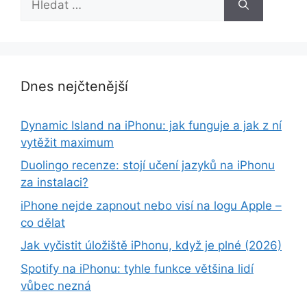
Dnes nejčtenější
Dynamic Island na iPhonu: jak funguje a jak z ní
vytěžit maximum
Duolingo recenze: stojí učení jazyků na iPhonu
za instalaci?
iPhone nejde zapnout nebo visí na logu Apple –
co dělat
Jak vyčistit úložiště iPhonu, když je plné (2026)
Spotify na iPhonu: tyhle funkce většina lidí
vůbec nezná