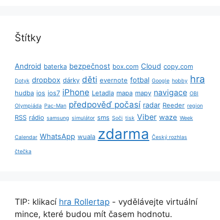
Štítky
Android
bezpečnost
Cloud
baterka
box.com
copy.com
hra
děti
dropbox
fotbal
dárky
evernote
Dotyk
Google
hobby
iPhone
navigace
hudba
ios
ios7
Letadla
mapa
mapy
OBI
předpověď počasí
radar
Reeder
Olympiáda
Pac-Man
region
Viber
waze
RSS
rádio
sms
samsung
simulátor
Soči
tisk
Week
zdarma
WhatsApp
wuala
Calendar
Český rozhlas
čtečka
TIP: klikací
hra Rollertap
- vydělávejte virtuální
mince, které budou mít časem hodnotu.