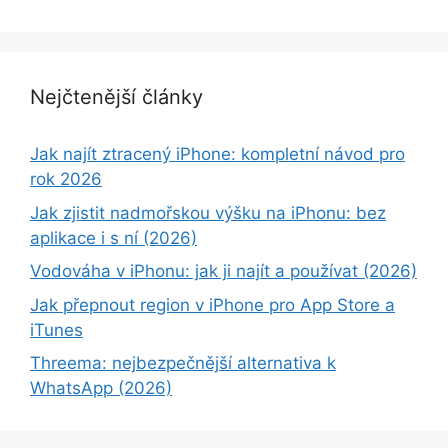
Nejčtenější články
Jak najít ztracený iPhone: kompletní návod pro
rok 2026
Jak zjistit nadmořskou výšku na iPhonu: bez
aplikace i s ní (2026)
Vodováha v iPhonu: jak ji najít a používat (2026)
Jak přepnout region v iPhone pro App Store a
iTunes
Threema: nejbezpečnější alternativa k
WhatsApp (2026)