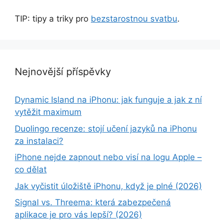
TIP: tipy a triky pro
bezstarostnou svatbu
.
Nejnovější příspěvky
Dynamic Island na iPhonu: jak funguje a jak z ní
vytěžit maximum
Duolingo recenze: stojí učení jazyků na iPhonu
za instalaci?
iPhone nejde zapnout nebo visí na logu Apple –
co dělat
Jak vyčistit úložiště iPhonu, když je plné (2026)
Signal vs. Threema: která zabezpečená
aplikace je pro vás lepší? (2026)