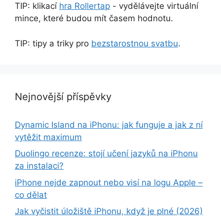
TIP: klikací
hra Rollertap
- vydělávejte virtuální
mince, které budou mít časem hodnotu.
TIP: tipy a triky pro
bezstarostnou svatbu
.
Nejnovější příspěvky
Dynamic Island na iPhonu: jak funguje a jak z ní
vytěžit maximum
Duolingo recenze: stojí učení jazyků na iPhonu
za instalaci?
iPhone nejde zapnout nebo visí na logu Apple –
co dělat
Jak vyčistit úložiště iPhonu, když je plné (2026)