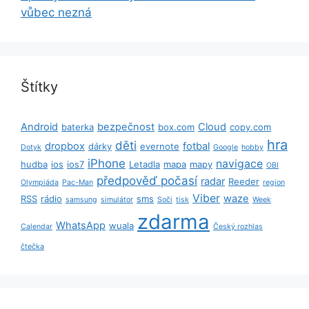
vůbec nezná
Štítky
Android
bezpečnost
Cloud
baterka
box.com
copy.com
hra
děti
dropbox
fotbal
dárky
evernote
Dotyk
Google
hobby
iPhone
navigace
hudba
ios
ios7
Letadla
mapa
mapy
OBI
předpověď počasí
radar
Reeder
Olympiáda
Pac-Man
region
Viber
waze
RSS
rádio
sms
samsung
simulátor
Soči
tisk
Week
zdarma
WhatsApp
wuala
Calendar
Český rozhlas
čtečka