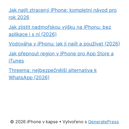
Jak najít ztracený iPhone: kompletní návod pro
rok 2026
Jak zjistit nadmořskou výšku na iPhonu: bez
aplikace i s ní (2026)
Vodováha v iPhonu: jak ji najít a používat (2026)
Jak přepnout region v iPhone pro App Store a
iTunes
Threema: nejbezpečnější alternativa k
WhatsApp (2026)
© 2026 iPhone v kapse
• Vytvořeno s
GeneratePress