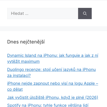
Hledat:
Dnes nejčtenější
Dynamic Island na iPhonu: jak funguje a jak z ní
vytěžit maximum
Duolingo recenze: stojí učení jazyků na iPhonu
za instalaci?
iPhone nejde zapnout nebo visí na logu Apple –
co dělat
Jak vyčistit úložiště iPhonu, když je plné (2026)
Spotify na iPhonu: tyhle funkce většina lidí