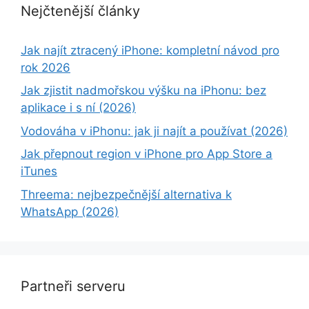
Nejčtenější články
Jak najít ztracený iPhone: kompletní návod pro
rok 2026
Jak zjistit nadmořskou výšku na iPhonu: bez
aplikace i s ní (2026)
Vodováha v iPhonu: jak ji najít a používat (2026)
Jak přepnout region v iPhone pro App Store a
iTunes
Threema: nejbezpečnější alternativa k
WhatsApp (2026)
Partneři serveru