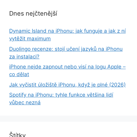
Dnes nejčtenější
Dynamic Island na iPhonu: jak funguje a jak z ní
vytěžit maximum
Duolingo recenze: stojí učení jazyků na iPhonu
za instalaci?
iPhone nejde zapnout nebo visí na logu Apple –
co dělat
Jak vyčistit úložiště iPhonu, když je plné (2026)
Spotify na iPhonu: tyhle funkce většina lidí
vůbec nezná
Štítky