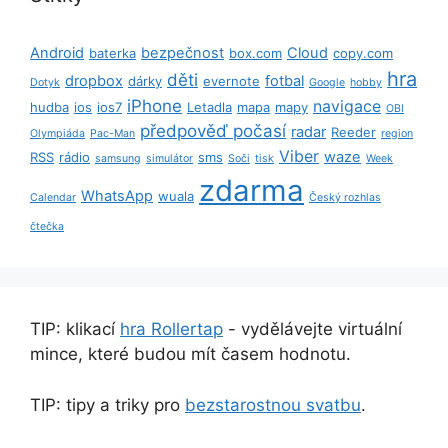
Android
bezpečnost
Cloud
baterka
box.com
copy.com
hra
děti
dropbox
fotbal
dárky
evernote
Dotyk
Google
hobby
iPhone
navigace
hudba
ios
ios7
Letadla
mapa
mapy
OBI
předpověď počasí
radar
Reeder
Olympiáda
Pac-Man
region
Viber
waze
RSS
rádio
sms
samsung
simulátor
Soči
tisk
Week
zdarma
WhatsApp
wuala
Calendar
Český rozhlas
čtečka
TIP: klikací
hra Rollertap
- vydělávejte virtuální
mince, které budou mít časem hodnotu.
TIP: tipy a triky pro
bezstarostnou svatbu
.