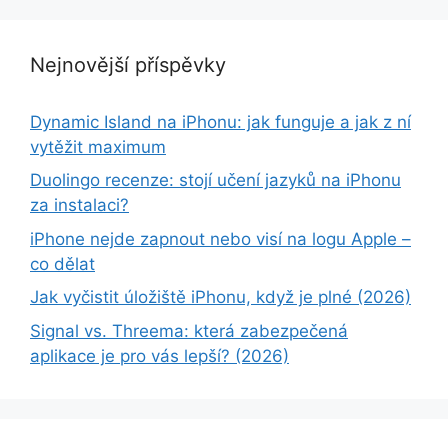
Nejnovější příspěvky
Dynamic Island na iPhonu: jak funguje a jak z ní
vytěžit maximum
Duolingo recenze: stojí učení jazyků na iPhonu
za instalaci?
iPhone nejde zapnout nebo visí na logu Apple –
co dělat
Jak vyčistit úložiště iPhonu, když je plné (2026)
Signal vs. Threema: která zabezpečená
aplikace je pro vás lepší? (2026)