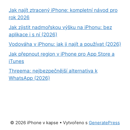
Jak najít ztracený iPhone: kompletní návod pro
rok 2026
Jak zjistit nadmořskou výšku na iPhonu: bez
aplikace i s ní (2026)
Vodováha v iPhonu: jak ji najít a používat (2026)
Jak přepnout region v iPhone pro App Store a
iTunes
Threema: nejbezpečnější alternativa k
WhatsApp (2026)
© 2026 iPhone v kapse
• Vytvořeno s
GeneratePress