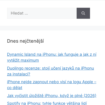
Hledat:
Dnes nejčtenější
Dynamic Island na iPhonu: jak funguje a jak z ní
vytěžit maximum
Duolingo recenze: stojí učení jazyků na iPhonu
za instalaci?
iPhone nejde zapnout nebo visí na logu Apple –
co dělat
Jak vyčistit úložiště iPhonu, když je plné (2026)
Spotify na iPhonu: tyhle funkce většina lidí