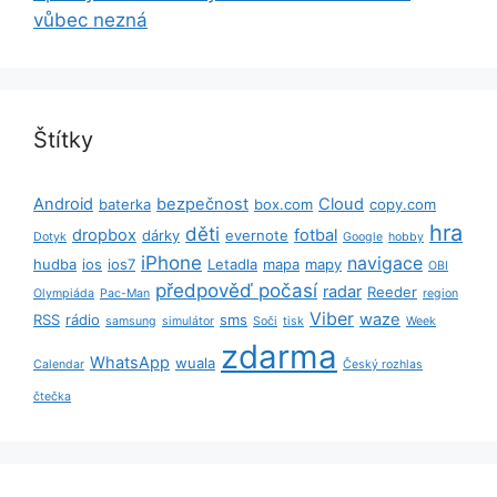
vůbec nezná
Štítky
Android
bezpečnost
Cloud
baterka
box.com
copy.com
hra
děti
dropbox
fotbal
dárky
evernote
Dotyk
Google
hobby
iPhone
navigace
hudba
ios
ios7
Letadla
mapa
mapy
OBI
předpověď počasí
radar
Reeder
Olympiáda
Pac-Man
region
Viber
waze
RSS
rádio
sms
samsung
simulátor
Soči
tisk
Week
zdarma
WhatsApp
wuala
Calendar
Český rozhlas
čtečka