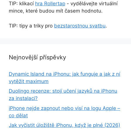
TIP: klikací
hra Rollertap
- vydělávejte virtuální
mince, které budou mít časem hodnotu.
TIP: tipy a triky pro
bezstarostnou svatbu
.
Nejnovější příspěvky
Dynamic Island na iPhonu: jak funguje a jak z ní
vytěžit maximum
Duolingo recenze: stojí učení jazyků na iPhonu
za instalaci?
iPhone nejde zapnout nebo visí na logu Apple –
co dělat
Jak vyčistit úložiště iPhonu, když je plné (2026)