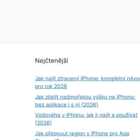
Nejčtenější
Jak najít ztracený iPhone: kompletní návo
pro rok 2026
Jak zjistit nadmořskou výšku na iPhonu:
bez aplikace i s ní (2026)
Vodováha v iPhonu: jak ji najít a používat
(2026)
Jak přepnout region v iPhone pro App