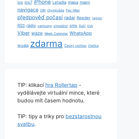
iPhone
ios
ios7
Letadla
mapa
mapy
navigace
OBI
Olympiáda
Pac-Man
předpověď počasí
radar
Reeder
region
RSS
rádio
sms
samsung
simulátor
Soči
tisk
Viber
waze
WhatsApp
Week Calendar
zdarma
wuala
Český rozhlas
čtečka
TIP: klikací
hra Rollertap
-
vydělávejte virtuální mince, které
budou mít časem hodnotu.
TIP: tipy a triky pro
bezstarostnou
svatbu
.