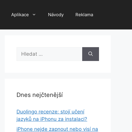
Aplikace
Návody
Reklama
Hledat:
Dnes nejčtenější
Duolingo recenze: stojí učení
jazyků na iPhonu za instalaci?
iPhone nejde zapnout nebo visí na