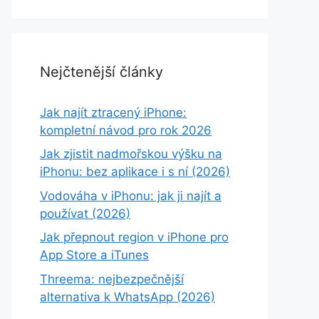
Nejčtenější články
Jak najít ztracený iPhone:
kompletní návod pro rok 2026
Jak zjistit nadmořskou výšku na
iPhonu: bez aplikace i s ní (2026)
Vodováha v iPhonu: jak ji najít a
používat (2026)
Jak přepnout region v iPhone pro
App Store a iTunes
Threema: nejbezpečnější
alternativa k WhatsApp (2026)