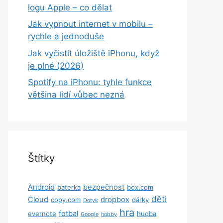
logu Apple – co dělat
Jak vypnout internet v mobilu –
rychle a jednoduše
Jak vyčistit úložiště iPhonu, když
je plné (2026)
Spotify na iPhonu: tyhle funkce
většina lidí vůbec nezná
Štítky
Android
bezpečnost
baterka
box.com
děti
Cloud
dropbox
copy.com
dárky
Dotyk
hra
fotbal
evernote
hudba
Google
hobby