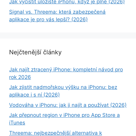
Jak vyčistit úložiště iPhonu, když je plné (2026)
Signal vs. Threema: která zabezpečená
aplikace je pro vás lepší? (2026)
Nejčtenější články
Jak najít ztracený iPhone: kompletní návod pro
rok 2026
Jak zjistit nadmořskou výšku na iPhonu: bez
aplikace i s ní (2026)
Vodováha v iPhonu: jak ji najít a používat (2026)
Jak přepnout region v iPhone pro App Store a
iTunes
Threema: nejbezpečnější alternativa k