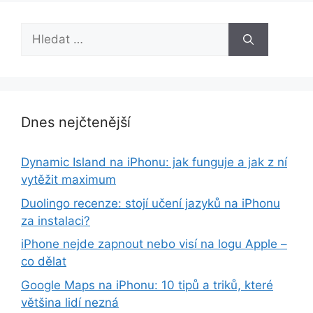
Hledat:
Dnes nejčtenější
Dynamic Island na iPhonu: jak funguje a jak z ní
vytěžit maximum
Duolingo recenze: stojí učení jazyků na iPhonu
za instalaci?
iPhone nejde zapnout nebo visí na logu Apple –
co dělat
Google Maps na iPhonu: 10 tipů a triků, které
většina lidí nezná