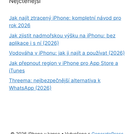
Nejčtenější
Jak najít ztracený iPhone: kompletní návod pro
rok 2026
Jak zjistit nadmořskou výšku na iPhonu: bez
aplikace i s ní (2026)
Vodováha v iPhonu: jak ji najít a používat (2026)
Jak přepnout region v iPhone pro App Store a
iTunes
Threema: nejbezpečnější alternativa k
WhatsApp (2026)
© 2026 iPhone v kapse
• Vytvořeno s
GeneratePress