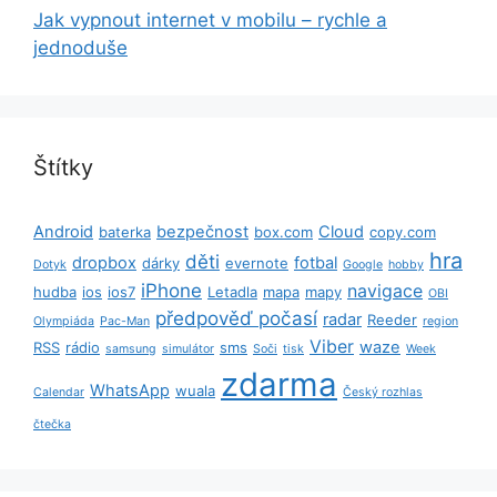
Jak vypnout internet v mobilu – rychle a
jednoduše
Štítky
Android
bezpečnost
Cloud
baterka
box.com
copy.com
hra
děti
dropbox
fotbal
dárky
evernote
Dotyk
Google
hobby
iPhone
navigace
hudba
ios
ios7
Letadla
mapa
mapy
OBI
předpověď počasí
radar
Reeder
Olympiáda
Pac-Man
region
Viber
waze
RSS
rádio
sms
samsung
simulátor
Soči
tisk
Week
zdarma
WhatsApp
wuala
Calendar
Český rozhlas
čtečka