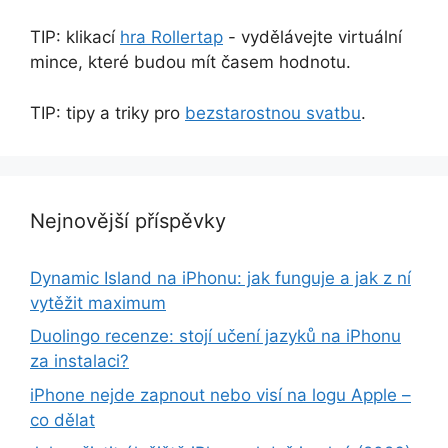
TIP: klikací
hra Rollertap
- vydělávejte virtuální
mince, které budou mít časem hodnotu.
TIP: tipy a triky pro
bezstarostnou svatbu
.
Nejnovější příspěvky
Dynamic Island na iPhonu: jak funguje a jak z ní
vytěžit maximum
Duolingo recenze: stojí učení jazyků na iPhonu
za instalaci?
iPhone nejde zapnout nebo visí na logu Apple –
co dělat