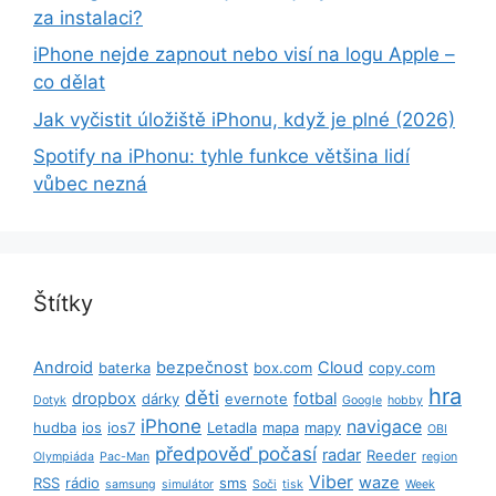
za instalaci?
iPhone nejde zapnout nebo visí na logu Apple –
co dělat
Jak vyčistit úložiště iPhonu, když je plné (2026)
Spotify na iPhonu: tyhle funkce většina lidí
vůbec nezná
Štítky
Android
bezpečnost
Cloud
baterka
box.com
copy.com
hra
děti
dropbox
fotbal
dárky
evernote
Dotyk
Google
hobby
iPhone
navigace
hudba
ios
ios7
Letadla
mapa
mapy
OBI
předpověď počasí
radar
Reeder
Olympiáda
Pac-Man
region
Viber
waze
RSS
rádio
sms
samsung
simulátor
Soči
tisk
Week