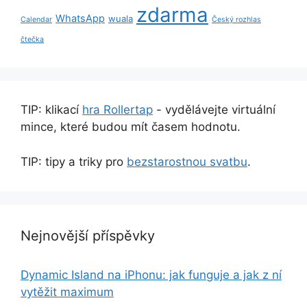
zdarma
WhatsApp
wuala
Calendar
Český rozhlas
čtečka
TIP: klikací
hra Rollertap
- vydělávejte virtuální
mince, které budou mít časem hodnotu.
TIP: tipy a triky pro
bezstarostnou svatbu
.
Nejnovější příspěvky
Dynamic Island na iPhonu: jak funguje a jak z ní
vytěžit maximum