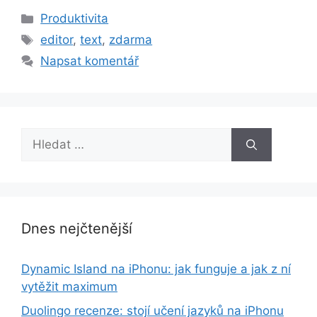
Rubriky
Produktivita
Štítky
editor
,
text
,
zdarma
Napsat komentář
Hledat:
Dnes nejčtenější
Dynamic Island na iPhonu: jak funguje a jak z ní
vytěžit maximum
Duolingo recenze: stojí učení jazyků na iPhonu