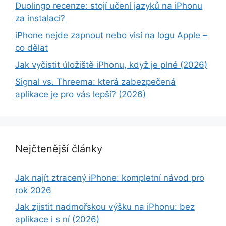
Duolingo recenze: stojí učení jazyků na iPhonu
za instalaci?
iPhone nejde zapnout nebo visí na logu Apple –
co dělat
Jak vyčistit úložiště iPhonu, když je plné (2026)
Signal vs. Threema: která zabezpečená
aplikace je pro vás lepší? (2026)
Nejčtenější články
Jak najít ztracený iPhone: kompletní návod pro
rok 2026
Jak zjistit nadmořskou výšku na iPhonu: bez
aplikace i s ní (2026)