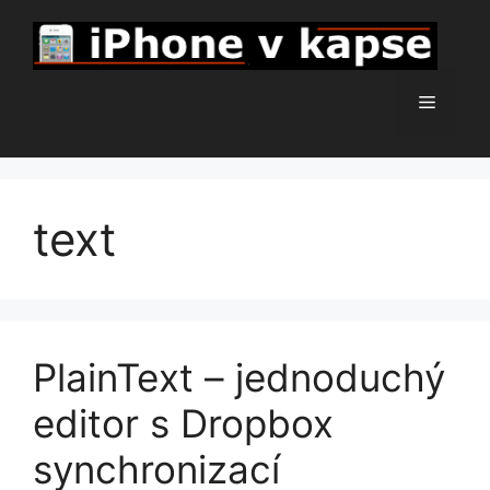
Přeskočit
na
obsah
Menu
text
PlainText – jednoduchý
editor s Dropbox
synchronizací