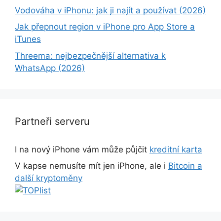
Vodováha v iPhonu: jak ji najít a používat (2026)
Jak přepnout region v iPhone pro App Store a
iTunes
Threema: nejbezpečnější alternativa k
WhatsApp (2026)
Partneři serveru
I na nový iPhone vám může půjčit
kreditní karta
V kapse nemusíte mít jen iPhone, ale i
Bitcoin a
další kryptoměny