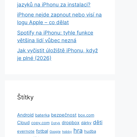
jazyků na iPhonu za instalaci?
iPhone nejde zapnout nebo visí na
logu Apple – co dělat
Spotify na iPhonu: tyhle funkce
většina lidí vůbec nezná
Jak vyčistit úložiště iPhonu, když
je plné (2026)
Štítky
Android
bezpečnost
baterka
box.com
děti
Cloud
dropbox
copy.com
dárky
Dotyk
hra
fotbal
evernote
hudba
Google
hobby