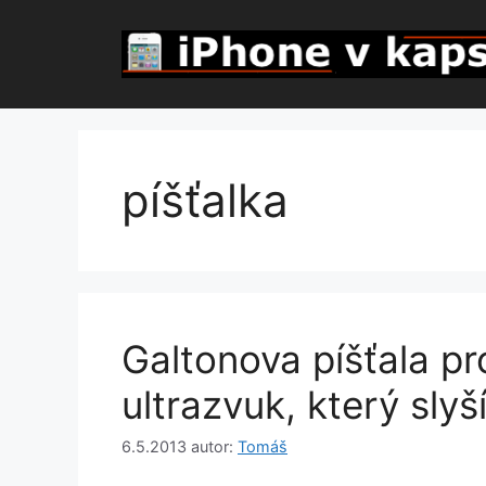
Přeskočit
na
obsah
píšťalka
Galtonova píšťala pr
ultrazvuk, který slyš
6.5.2013
autor:
Tomáš