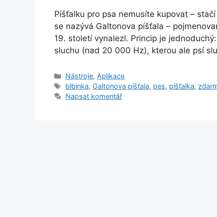
Píšťalku pro psa nemusíte kupovat – stačí j
se nazývá Galtonova píšťala – pojmenovaná
19. století vynalezl. Princip je jednoduch
sluchu (nad 20 000 Hz), kterou ale psí sl
Rubriky
Nástroje
,
Aplikace
Štítky
blbinka
,
Galtonova píšťala
,
pes
,
píšťalka
,
zdar
Napsat komentář