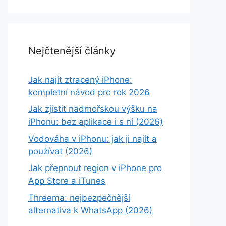
Nejčtenější články
Jak najít ztracený iPhone:
kompletní návod pro rok 2026
Jak zjistit nadmořskou výšku na
iPhonu: bez aplikace i s ní (2026)
Vodováha v iPhonu: jak ji najít a
používat (2026)
Jak přepnout region v iPhone pro
App Store a iTunes
Threema: nejbezpečnější
alternativa k WhatsApp (2026)