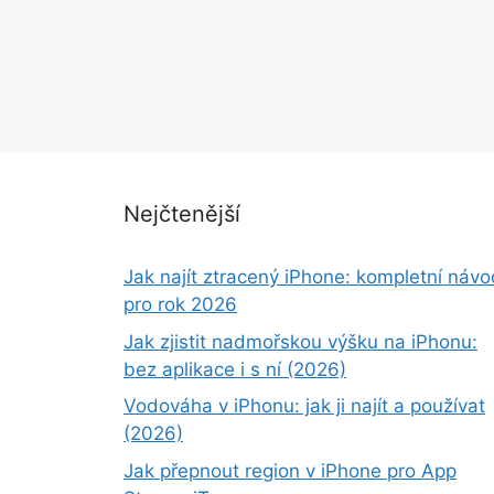
Nejčtenější
Jak najít ztracený iPhone: kompletní návo
pro rok 2026
Jak zjistit nadmořskou výšku na iPhonu:
bez aplikace i s ní (2026)
Vodováha v iPhonu: jak ji najít a používat
(2026)
Jak přepnout region v iPhone pro App