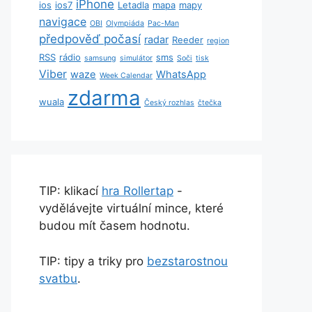
iPhone
ios
ios7
Letadla
mapa
mapy
navigace
OBI
Olympiáda
Pac-Man
předpověď počasí
radar
Reeder
region
RSS
rádio
sms
samsung
simulátor
Soči
tisk
Viber
waze
WhatsApp
Week Calendar
zdarma
wuala
Český rozhlas
čtečka
TIP: klikací
hra Rollertap
-
vydělávejte virtuální mince, které
budou mít časem hodnotu.
TIP: tipy a triky pro
bezstarostnou
svatbu
.