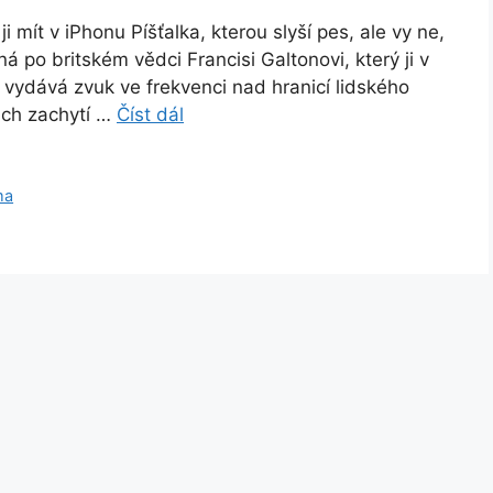
i mít v iPhonu Píšťalka, kterou slyší pes, ale vy ne,
 po britském vědci Francisi Galtonovi, který ji v
ý: vydává zvuk ve frekvenci nad hranicí lidského
uch zachytí …
Číst dál
ma