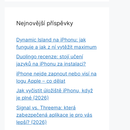
Nejnovější příspěvky
Dynamic Island na iPhonu: jak
funguje a jak z ní vytěžit maximum
Duolingo recenze: stojí učení
jazyků na iPhonu za instalaci?
iPhone nejde zapnout nebo visí na
logu Apple – co dělat
Jak vyčistit úložiště iPhonu, když
je plné (2026)
Signal vs. Threema: která
zabezpečená aplikace je pro vás
lepší? (2026)