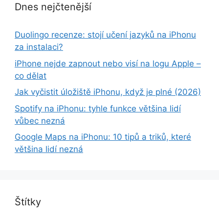
Dnes nejčtenější
Duolingo recenze: stojí učení jazyků na iPhonu
za instalaci?
iPhone nejde zapnout nebo visí na logu Apple –
co dělat
Jak vyčistit úložiště iPhonu, když je plné (2026)
Spotify na iPhonu: tyhle funkce většina lidí
vůbec nezná
Google Maps na iPhonu: 10 tipů a triků, které
většina lidí nezná
Štítky