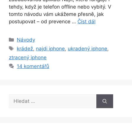
tehdy, když je telefon offline nebo vybitý. V
tomto návodu vám ukážeme přesně, jak
postupovat – od prevence …
Číst dál
Rubriky
Návody
Štítky
krádež
,
najdi iphone
,
ukradený iphone
,
ztracený iphone
14 komentářů
Hledat: