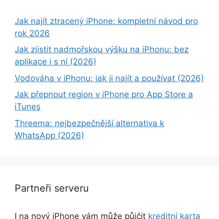
Jak najít ztracený iPhone: kompletní návod pro
rok 2026
Jak zjistit nadmořskou výšku na iPhonu: bez
aplikace i s ní (2026)
Vodováha v iPhonu: jak ji najít a používat (2026)
Jak přepnout region v iPhone pro App Store a
iTunes
Threema: nejbezpečnější alternativa k
WhatsApp (2026)
Partneři serveru
I na nový iPhone vám může půjčit
kreditní karta