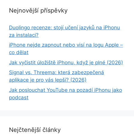
Nejnovější příspěvky
Duolingo recenze: stojí učení jazyků na iPhonu
za instalaci?
iPhone nejde zapnout nebo visí na logu Apple –
co dělat
Jak vyčistit úložiště iPhonu, když je plné (2026)
Signal vs. Threema: která zabezpečená
aplikace je pro vás lepší? (2026)
Jak poslouchat YouTube na pozadí iPhonu jako
podcast
Nejčtenější články