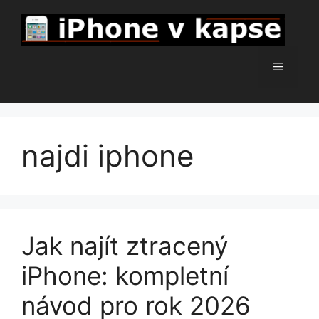
Přeskočit
na
obsah
Menu
najdi iphone
Jak najít ztracený
iPhone: kompletní
návod pro rok 2026