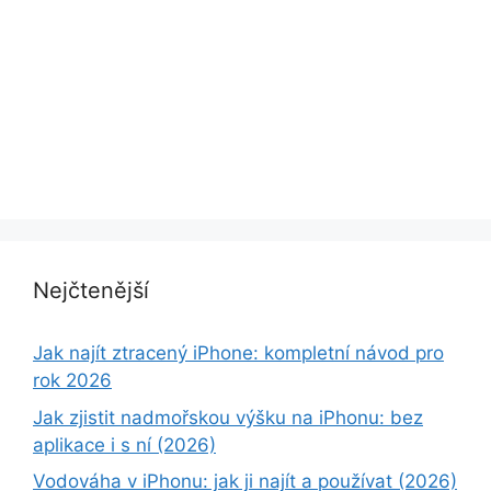
Nejčtenější
Jak najít ztracený iPhone: kompletní návod pro
rok 2026
Jak zjistit nadmořskou výšku na iPhonu: bez
aplikace i s ní (2026)
Vodováha v iPhonu: jak ji najít a používat (2026)