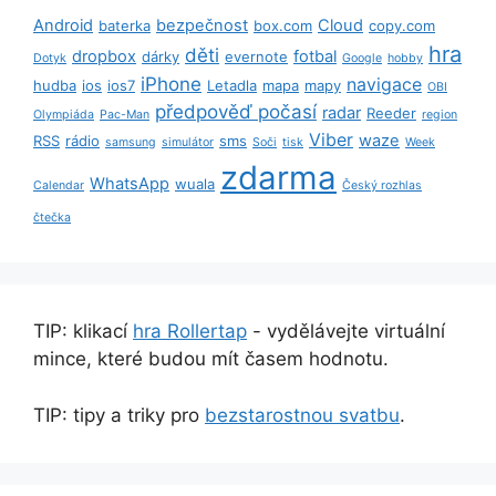
Android
bezpečnost
Cloud
baterka
box.com
copy.com
hra
děti
dropbox
fotbal
dárky
evernote
Dotyk
Google
hobby
iPhone
navigace
hudba
ios
ios7
Letadla
mapa
mapy
OBI
předpověď počasí
radar
Reeder
Olympiáda
Pac-Man
region
Viber
waze
RSS
rádio
sms
samsung
simulátor
Soči
tisk
Week
zdarma
WhatsApp
wuala
Calendar
Český rozhlas
čtečka
TIP: klikací
hra Rollertap
- vydělávejte virtuální
mince, které budou mít časem hodnotu.
TIP: tipy a triky pro
bezstarostnou svatbu
.