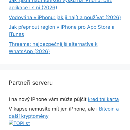
Jak zjistit nadmořskou výšku na iPhonu: bez
aplikace i s ní (2026)
Vodováha v iPhonu: jak ji najít a používat (2026)
Jak přepnout region v iPhone pro App Store a
iTunes
Threema: nejbezpečnější alternativa k
WhatsApp (2026)
Partneři serveru
I na nový iPhone vám může půjčit
kreditní karta
V kapse nemusíte mít jen iPhone, ale i
Bitcoin a
další kryptoměny