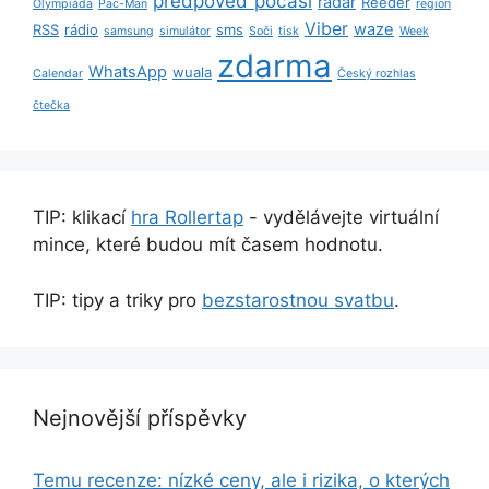
předpověď počasí
radar
Reeder
Olympiáda
Pac-Man
region
Viber
waze
RSS
rádio
sms
samsung
simulátor
Soči
tisk
Week
zdarma
WhatsApp
wuala
Calendar
Český rozhlas
čtečka
TIP: klikací
hra Rollertap
- vydělávejte virtuální
mince, které budou mít časem hodnotu.
TIP: tipy a triky pro
bezstarostnou svatbu
.
Nejnovější příspěvky
Temu recenze: nízké ceny, ale i rizika, o kterých