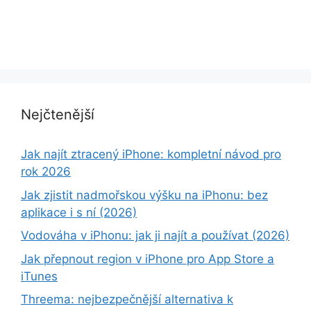
Nejčtenější
Jak najít ztracený iPhone: kompletní návod pro
rok 2026
Jak zjistit nadmořskou výšku na iPhonu: bez
aplikace i s ní (2026)
Vodováha v iPhonu: jak ji najít a používat (2026)
Jak přepnout region v iPhone pro App Store a
iTunes
Threema: nejbezpečnější alternativa k