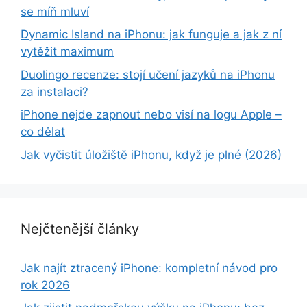
se míň mluví
Dynamic Island na iPhonu: jak funguje a jak z ní
vytěžit maximum
Duolingo recenze: stojí učení jazyků na iPhonu
za instalaci?
iPhone nejde zapnout nebo visí na logu Apple –
co dělat
Jak vyčistit úložiště iPhonu, když je plné (2026)
Nejčtenější články
Jak najít ztracený iPhone: kompletní návod pro
rok 2026