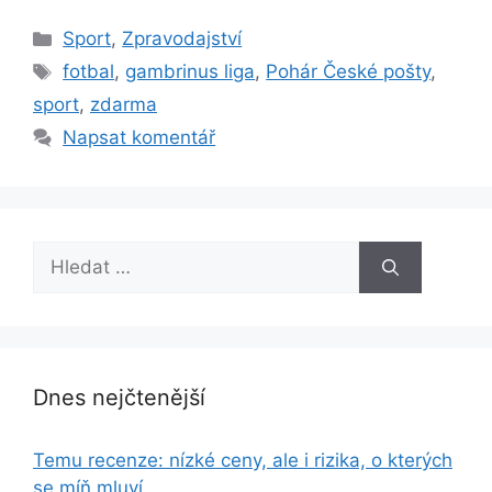
Rubriky
Sport
,
Zpravodajství
Štítky
fotbal
,
gambrinus liga
,
Pohár České pošty
,
sport
,
zdarma
Napsat komentář
Hledat:
Dnes nejčtenější
Temu recenze: nízké ceny, ale i rizika, o kterých
se míň mluví