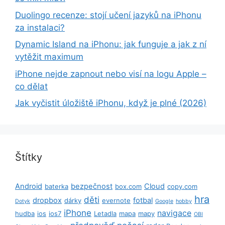
Duolingo recenze: stojí učení jazyků na iPhonu
za instalaci?
Dynamic Island na iPhonu: jak funguje a jak z ní
vytěžit maximum
iPhone nejde zapnout nebo visí na logu Apple –
co dělat
Jak vyčistit úložiště iPhonu, když je plné (2026)
Štítky
Android
bezpečnost
Cloud
baterka
box.com
copy.com
hra
děti
dropbox
fotbal
dárky
evernote
Dotyk
Google
hobby
iPhone
navigace
hudba
ios
ios7
Letadla
mapa
mapy
OBI