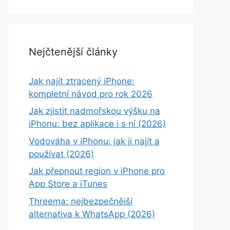
Nejčtenější články
Jak najít ztracený iPhone:
kompletní návod pro rok 2026
Jak zjistit nadmořskou výšku na
iPhonu: bez aplikace i s ní (2026)
Vodováha v iPhonu: jak ji najít a
používat (2026)
Jak přepnout region v iPhone pro
App Store a iTunes
Threema: nejbezpečnější
alternativa k WhatsApp (2026)