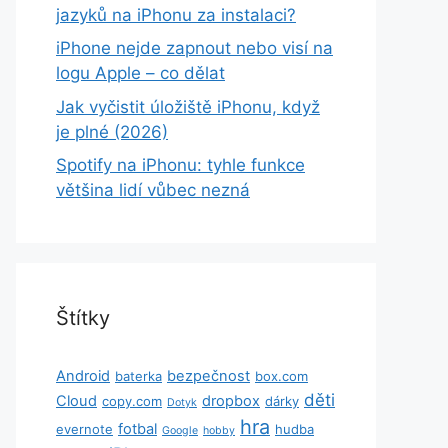
jazyků na iPhonu za instalaci?
iPhone nejde zapnout nebo visí na
logu Apple – co dělat
Jak vyčistit úložiště iPhonu, když
je plné (2026)
Spotify na iPhonu: tyhle funkce
většina lidí vůbec nezná
Štítky
Android
bezpečnost
baterka
box.com
děti
Cloud
dropbox
copy.com
dárky
Dotyk
hra
fotbal
evernote
hudba
Google
hobby