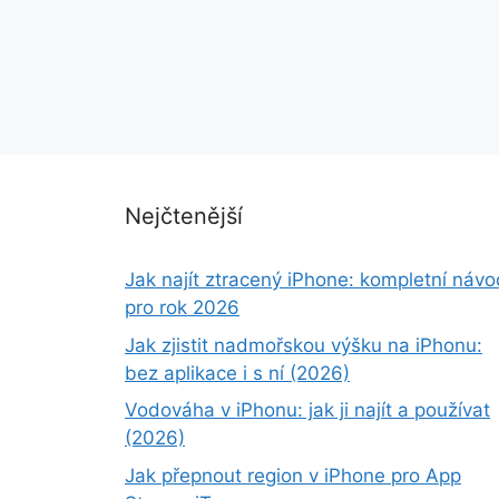
Nejčtenější
Jak najít ztracený iPhone: kompletní návo
pro rok 2026
Jak zjistit nadmořskou výšku na iPhonu:
bez aplikace i s ní (2026)
Vodováha v iPhonu: jak ji najít a používat
(2026)
Jak přepnout region v iPhone pro App