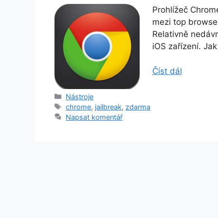
Prohlížeč Chrome
mezi top browser
Relativně nedávn
iOS zařízení. Jak 
Číst dál
Rubriky
Nástroje
Štítky
chrome
,
jailbreak
,
zdarma
Napsat komentář