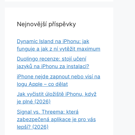
Nejnovější příspěvky
Dynamic Island na iPhonu: jak
funguje a jak z ní vytěžit maximum
Duolingo recenze: stojí učení
jazyků na iPhonu za instalaci?
iPhone nejde zapnout nebo visí na
logu Apple – co dělat
Jak vyčistit úložiště iPhonu, když
je plné (2026)
Signal vs. Threema: která
zabezpečená aplikace je pro vás
lepší? (2026)