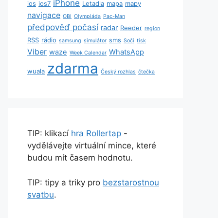
iPhone
ios
ios7
Letadla
mapa
mapy
navigace
OBI
Olympiáda
Pac-Man
předpověď počasí
radar
Reeder
region
RSS
rádio
sms
samsung
simulátor
Soči
tisk
Viber
waze
WhatsApp
Week Calendar
zdarma
wuala
Český rozhlas
čtečka
TIP: klikací
hra Rollertap
-
vydělávejte virtuální mince, které
budou mít časem hodnotu.
TIP: tipy a triky pro
bezstarostnou
svatbu
.