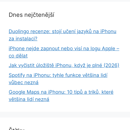
Dnes nejčtenější
Duolingo recenze: stojí učení jazyků na iPhonu
za instalaci?
iPhone nejde zapnout nebo visí na logu Apple –
co dělat
Jak vyčistit úložiště iPhonu, když je plné (2026)
Spotify na iPhonu: tyhle funkce většina lidí
vůbec nezná
Google Maps na iPhonu: 10 tipů a triků, které
většina lidí nezná