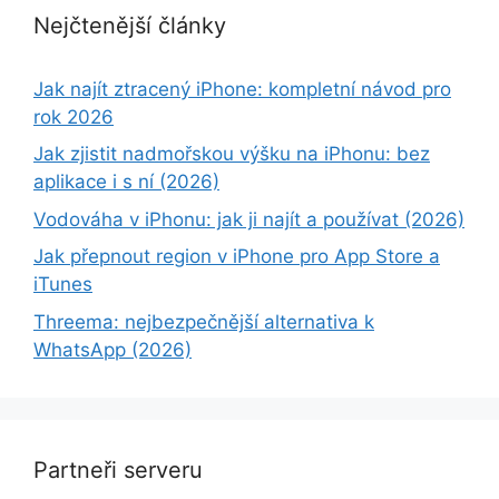
Nejčtenější články
Jak najít ztracený iPhone: kompletní návod pro
rok 2026
Jak zjistit nadmořskou výšku na iPhonu: bez
aplikace i s ní (2026)
Vodováha v iPhonu: jak ji najít a používat (2026)
Jak přepnout region v iPhone pro App Store a
iTunes
Threema: nejbezpečnější alternativa k
WhatsApp (2026)
Partneři serveru