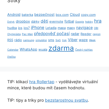
Štítky
Android
bezpečnost
Cloud
baterka
box.com
copy.com
hra
děti
dropbox
fotbal
dárky
evernote
Dotyk
Google
hobby
iPhone
navigace
hudba
ios
ios7
Letadla
mapa
mapy
OBI
předpověď počasí
radar
Reeder
Olympiáda
Pac-Man
region
Viber
waze
RSS
rádio
sms
samsung
simulátor
Soči
tisk
Week
zdarma
WhatsApp
wuala
Calendar
Český rozhlas
čtečka
TIP: klikací
hra Rollertap
- vydělávejte virtuální
mince, které budou mít časem hodnotu.
TIP: tipy a triky pro
bezstarostnou svatbu
.