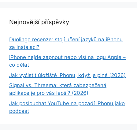
Nejnovější příspěvky
Duolingo recenze: stojí učení jazyků na iPhonu
za instalaci?
iPhone nejde zapnout nebo visí na logu Apple –
co dělat
Jak vyčistit úložiště iPhonu, když je plné (2026)
Signal vs. Threema: která zabezpečená
aplikace je pro vás lepší? (2026)
Jak poslouchat YouTube na pozadí iPhonu jako
podcast