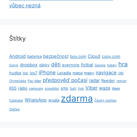
vůbec nezná
Štítky
Android
bezpečnost
Cloud
baterka
box.com
copy.com
hra
děti
dropbox
fotbal
dárky
evernote
Dotyk
Google
hobby
iPhone
navigace
hudba
ios
ios7
Letadla
mapa
mapy
OBI
předpověď počasí
radar
Reeder
Olympiáda
Pac-Man
region
Viber
waze
RSS
rádio
sms
samsung
simulátor
Soči
tisk
Week
zdarma
WhatsApp
wuala
Calendar
Český rozhlas
čtečka