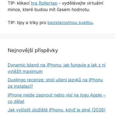
TIP: klikací
hra Rollertap
- vydělávejte virtuální
mince, které budou mít časem hodnotu.
TIP: tipy a triky pro
bezstarostnou svatbu
.
Nejnovější příspěvky
Dynamic Island na iPhonu: jak funguje a jak z ní
vytěžit maximum
Duolingo recenze: stojí učení jazyků na iPhonu
za instalaci?
iPhone nejde zapnout nebo visí na logu Apple –
co dělat
Jak vyčistit úložiště iPhonu, když je plné (2026)