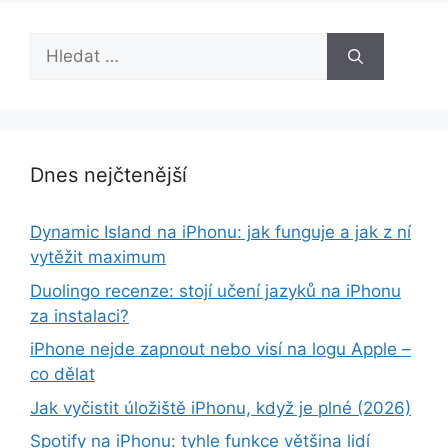
Hledat:
Dnes nejčtenější
Dynamic Island na iPhonu: jak funguje a jak z ní
vytěžit maximum
Duolingo recenze: stojí učení jazyků na iPhonu
za instalaci?
iPhone nejde zapnout nebo visí na logu Apple –
co dělat
Jak vyčistit úložiště iPhonu, když je plné (2026)
Spotify na iPhonu: tyhle funkce většina lidí