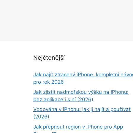
Nejčtenější
Jak najít ztracený iPhone: kompletní návo
pro rok 2026
Jak zjistit nadmořskou výšku na iPhonu:
bez aplikace i s ní (2026)
Vodováha v iPhonu: jak ji najít a používat
(2026)
Jak přepnout region v iPhone pro App