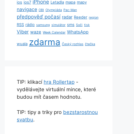
iPhone
ios
ios7
Letadla
mapa
mapy
navigace
OBI
Olympiáda
Pac-Man
předpověď počasí
radar
Reeder
region
RSS
rádio
sms
samsung
simulátor
Soči
tisk
Viber
waze
WhatsApp
Week Calendar
zdarma
wuala
Český rozhlas
čtečka
TIP: klikací
hra Rollertap
-
vydělávejte virtuální mince, které
budou mít časem hodnotu.
TIP: tipy a triky pro
bezstarostnou
svatbu
.