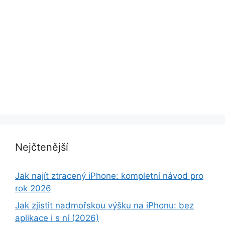
Nejčtenější
Jak najít ztracený iPhone: kompletní návod pro
rok 2026
Jak zjistit nadmořskou výšku na iPhonu: bez
aplikace i s ní (2026)