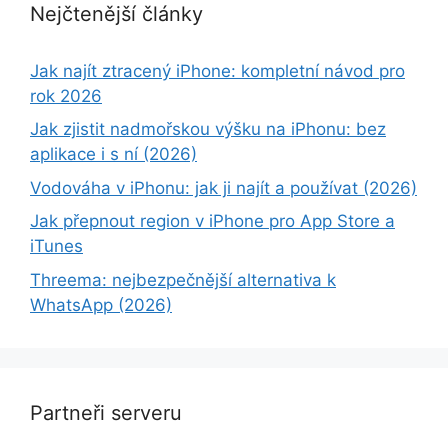
Nejčtenější články
Jak najít ztracený iPhone: kompletní návod pro
rok 2026
Jak zjistit nadmořskou výšku na iPhonu: bez
aplikace i s ní (2026)
Vodováha v iPhonu: jak ji najít a používat (2026)
Jak přepnout region v iPhone pro App Store a
iTunes
Threema: nejbezpečnější alternativa k
WhatsApp (2026)
Partneři serveru