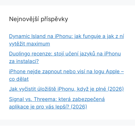
Nejnovější příspěvky
Dynamic Island na iPhonu: jak funguje a jak z ní
vytěžit maximum
Duolingo recenze: stojí učení jazyků na iPhonu
za instalaci?
iPhone nejde zapnout nebo visí na logu Apple –
co dělat
Jak vyčistit úložiště iPhonu, když je plné (2026)
Signal vs. Threema: která zabezpečená
aplikace je pro vás lepší? (2026)