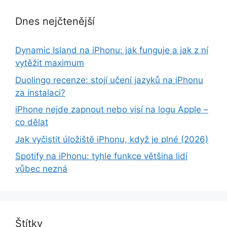
Dnes nejčtenější
Dynamic Island na iPhonu: jak funguje a jak z ní
vytěžit maximum
Duolingo recenze: stojí učení jazyků na iPhonu
za instalaci?
iPhone nejde zapnout nebo visí na logu Apple –
co dělat
Jak vyčistit úložiště iPhonu, když je plné (2026)
Spotify na iPhonu: tyhle funkce většina lidí
vůbec nezná
Štítky