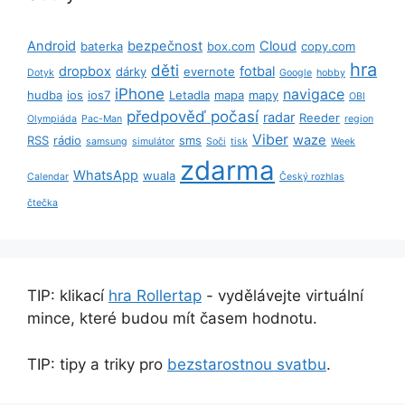
Android
bezpečnost
Cloud
baterka
box.com
copy.com
hra
děti
dropbox
fotbal
dárky
evernote
Dotyk
Google
hobby
iPhone
navigace
hudba
ios
ios7
Letadla
mapa
mapy
OBI
předpověď počasí
radar
Reeder
Olympiáda
Pac-Man
region
Viber
waze
RSS
rádio
sms
samsung
simulátor
Soči
tisk
Week
zdarma
WhatsApp
wuala
Calendar
Český rozhlas
čtečka
TIP: klikací
hra Rollertap
- vydělávejte virtuální
mince, které budou mít časem hodnotu.
TIP: tipy a triky pro
bezstarostnou svatbu
.