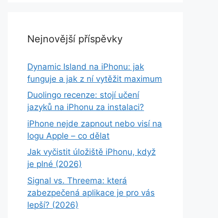
Nejnovější příspěvky
Dynamic Island na iPhonu: jak
funguje a jak z ní vytěžit maximum
Duolingo recenze: stojí učení
jazyků na iPhonu za instalaci?
iPhone nejde zapnout nebo visí na
logu Apple – co dělat
Jak vyčistit úložiště iPhonu, když
je plné (2026)
Signal vs. Threema: která
zabezpečená aplikace je pro vás
lepší? (2026)