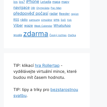
iPhone
ios
ios7
Letadla
mapa
mapy
navigace
OBI
Olympiáda
Pac-Man
předpověď počasí
radar
Reeder
region
RSS
rádio
sms
samsung
simulátor
Soči
tisk
Viber
waze
WhatsApp
Week Calendar
zdarma
wuala
Český rozhlas
čtečka
TIP: klikací
hra Rollertap
-
vydělávejte virtuální mince, které
budou mít časem hodnotu.
TIP: tipy a triky pro
bezstarostnou
svatbu
.