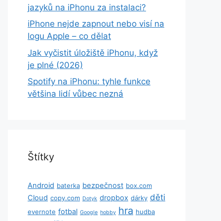
jazyků na iPhonu za instalaci?
iPhone nejde zapnout nebo visí na
logu Apple – co dělat
Jak vyčistit úložiště iPhonu, když
je plné (2026)
Spotify na iPhonu: tyhle funkce
většina lidí vůbec nezná
Štítky
Android
bezpečnost
baterka
box.com
děti
Cloud
dropbox
copy.com
dárky
Dotyk
hra
fotbal
evernote
hudba
Google
hobby