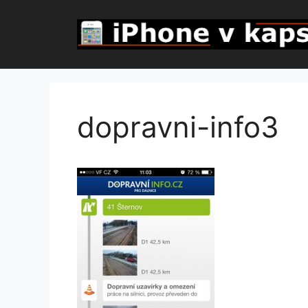
Přeskočit
na
obsah
dopravni-info3