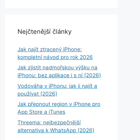
Nejčtenější články
Jak najít ztracený iPhone:
kompletní návod pro rok 2026
Jak zjistit nadmořskou výšku na
iPhonu: bez aplikace i s ní (2026)
Vodováha v iPhonu: jak ji najít a
používat (2026)
Jak přepnout region v iPhone pro
App Store a iTunes
Threema: nejbezpečnější
alternativa k WhatsApp (2026)