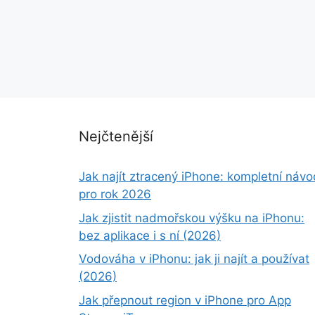
Nejčtenější
Jak najít ztracený iPhone: kompletní návo
pro rok 2026
Jak zjistit nadmořskou výšku na iPhonu:
bez aplikace i s ní (2026)
Vodováha v iPhonu: jak ji najít a používat
(2026)
Jak přepnout region v iPhone pro App