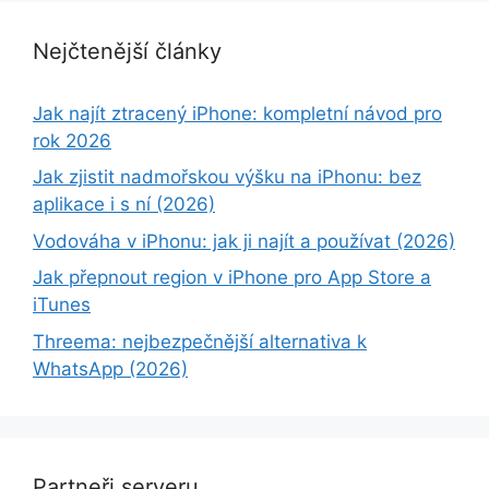
Nejčtenější články
Jak najít ztracený iPhone: kompletní návod pro
rok 2026
Jak zjistit nadmořskou výšku na iPhonu: bez
aplikace i s ní (2026)
Vodováha v iPhonu: jak ji najít a používat (2026)
Jak přepnout region v iPhone pro App Store a
iTunes
Threema: nejbezpečnější alternativa k
WhatsApp (2026)
Partneři serveru