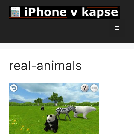
Přeskočit
na
obsah
Menu
real-animals