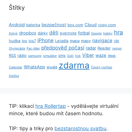
Štítky
Android
bezpečnost
Cloud
baterka
box.com
copy.com
hra
děti
dropbox
fotbal
dárky
evernote
Dotyk
Google
hobby
iPhone
navigace
hudba
ios
ios7
Letadla
mapa
mapy
OBI
předpověď počasí
radar
Reeder
Olympiáda
Pac-Man
region
Viber
waze
RSS
rádio
sms
samsung
simulátor
Soči
tisk
Week
zdarma
WhatsApp
wuala
Calendar
Český rozhlas
čtečka
TIP: klikací
hra Rollertap
- vydělávejte virtuální
mince, které budou mít časem hodnotu.
TIP: tipy a triky pro
bezstarostnou svatbu
.