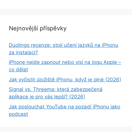
Nejnovější příspěvky
Duolingo recenze: stojí učení jazyků na iPhonu
za instalaci?
iPhone nejde zapnout nebo visí na logu Apple –
co dělat
Jak vyčistit úložiště iPhonu, když je plné (2026)
Signal vs. Threema: která zabezpečená
aplikace je pro vás lepší? (2026)
Jak poslouchat YouTube na pozadí iPhonu jako
podcast