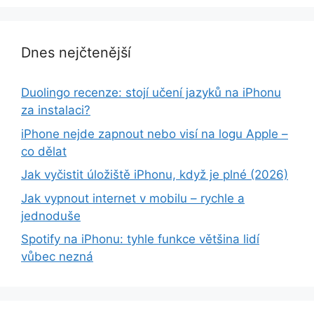
Dnes nejčtenější
Duolingo recenze: stojí učení jazyků na iPhonu
za instalaci?
iPhone nejde zapnout nebo visí na logu Apple –
co dělat
Jak vyčistit úložiště iPhonu, když je plné (2026)
Jak vypnout internet v mobilu – rychle a
jednoduše
Spotify na iPhonu: tyhle funkce většina lidí
vůbec nezná