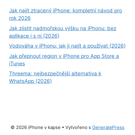
Jak najít ztracený iPhone: kompletní návod pro
rok 2026
Jak zjistit nadmořskou výšku na iPhonu: bez
aplikace i s ní (2026)
Vodováha v iPhonu: jak ji najít a používat (2026)
Jak přepnout region v iPhone pro App Store a
iTunes
Threema: nejbezpečnější alternativa k
WhatsApp (2026)
© 2026 iPhone v kapse
• Vytvořeno s
GeneratePress