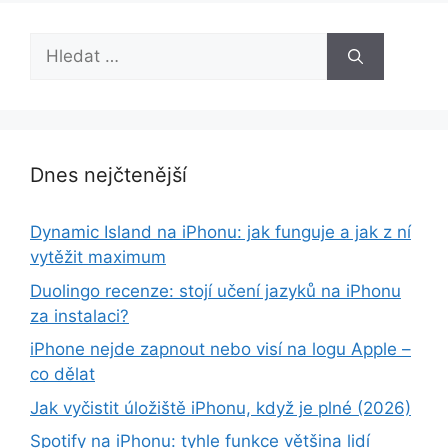
Hledat:
Dnes nejčtenější
Dynamic Island na iPhonu: jak funguje a jak z ní
vytěžit maximum
Duolingo recenze: stojí učení jazyků na iPhonu
za instalaci?
iPhone nejde zapnout nebo visí na logu Apple –
co dělat
Jak vyčistit úložiště iPhonu, když je plné (2026)
Spotify na iPhonu: tyhle funkce většina lidí