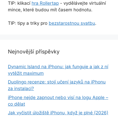
TIP: klikací
hra Rollertap
- vydělávejte virtuální
mince, které budou mít časem hodnotu.
TIP: tipy a triky pro
bezstarostnou svatbu
.
Nejnovější příspěvky
Dynamic Island na iPhonu: jak funguje a jak z ní
vytěžit maximum
Duolingo recenze: stojí učení jazyků na iPhonu
za instalaci?
iPhone nejde zapnout nebo visí na logu Apple –
co dělat
Jak vyčistit úložiště iPhonu, když je plné (2026)