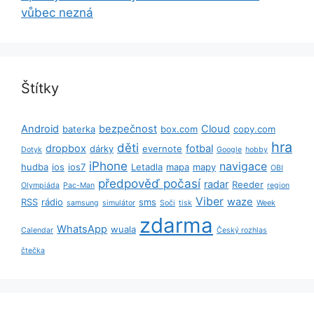
vůbec nezná
Štítky
Android
bezpečnost
Cloud
baterka
box.com
copy.com
hra
děti
dropbox
fotbal
dárky
evernote
Dotyk
Google
hobby
iPhone
navigace
hudba
ios
ios7
Letadla
mapa
mapy
OBI
předpověď počasí
radar
Reeder
Olympiáda
Pac-Man
region
Viber
waze
RSS
rádio
sms
samsung
simulátor
Soči
tisk
Week
zdarma
WhatsApp
wuala
Calendar
Český rozhlas
čtečka