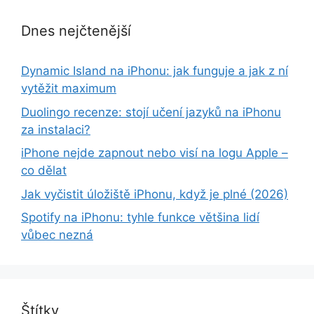
Dnes nejčtenější
Dynamic Island na iPhonu: jak funguje a jak z ní
vytěžit maximum
Duolingo recenze: stojí učení jazyků na iPhonu
za instalaci?
iPhone nejde zapnout nebo visí na logu Apple –
co dělat
Jak vyčistit úložiště iPhonu, když je plné (2026)
Spotify na iPhonu: tyhle funkce většina lidí
vůbec nezná
Štítky