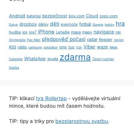
Android
bezpečnost
Cloud
baterka
box.com
copy.com
hra
děti
dropbox
fotbal
dárky
evernote
Dotyk
Google
hobby
iPhone
navigace
hudba
ios
ios7
Letadla
mapa
mapy
OBI
předpověď počasí
radar
Reeder
Olympiáda
Pac-Man
region
Viber
waze
RSS
rádio
sms
samsung
simulátor
Soči
tisk
Week
zdarma
WhatsApp
wuala
Calendar
Český rozhlas
čtečka
TIP: klikací
hra Rollertap
- vydělávejte virtuální
mince, které budou mít časem hodnotu.
TIP: tipy a triky pro
bezstarostnou svatbu
.