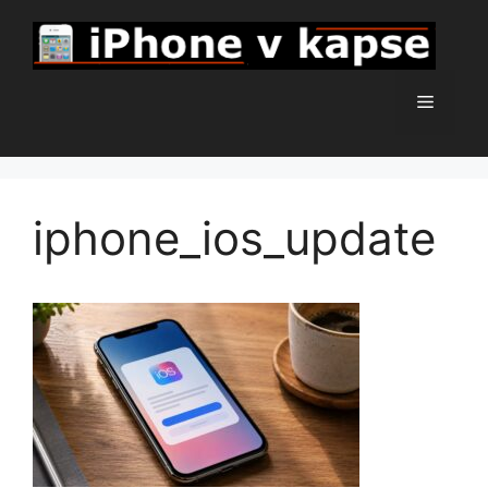
Přeskočit
na
obsah
Menu
iphone_ios_update