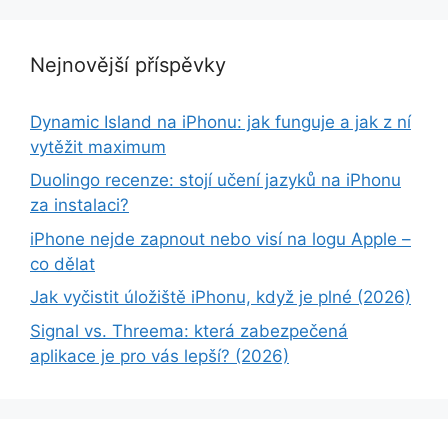
Nejnovější příspěvky
Dynamic Island na iPhonu: jak funguje a jak z ní
vytěžit maximum
Duolingo recenze: stojí učení jazyků na iPhonu
za instalaci?
iPhone nejde zapnout nebo visí na logu Apple –
co dělat
Jak vyčistit úložiště iPhonu, když je plné (2026)
Signal vs. Threema: která zabezpečená
aplikace je pro vás lepší? (2026)