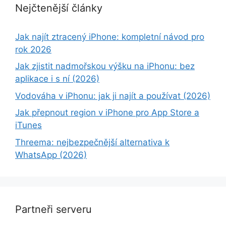
Nejčtenější články
Jak najít ztracený iPhone: kompletní návod pro
rok 2026
Jak zjistit nadmořskou výšku na iPhonu: bez
aplikace i s ní (2026)
Vodováha v iPhonu: jak ji najít a používat (2026)
Jak přepnout region v iPhone pro App Store a
iTunes
Threema: nejbezpečnější alternativa k
WhatsApp (2026)
Partneři serveru