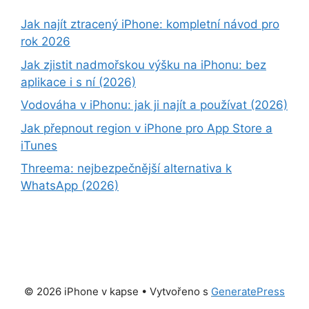
Jak najít ztracený iPhone: kompletní návod pro
rok 2026
Jak zjistit nadmořskou výšku na iPhonu: bez
aplikace i s ní (2026)
Vodováha v iPhonu: jak ji najít a používat (2026)
Jak přepnout region v iPhone pro App Store a
iTunes
Threema: nejbezpečnější alternativa k
WhatsApp (2026)
© 2026 iPhone v kapse
• Vytvořeno s
GeneratePress