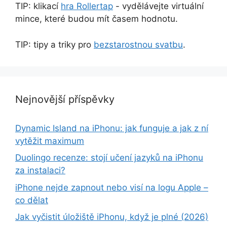
TIP: klikací
hra Rollertap
- vydělávejte virtuální
mince, které budou mít časem hodnotu.
TIP: tipy a triky pro
bezstarostnou svatbu
.
Nejnovější příspěvky
Dynamic Island na iPhonu: jak funguje a jak z ní
vytěžit maximum
Duolingo recenze: stojí učení jazyků na iPhonu
za instalaci?
iPhone nejde zapnout nebo visí na logu Apple –
co dělat
Jak vyčistit úložiště iPhonu, když je plné (2026)