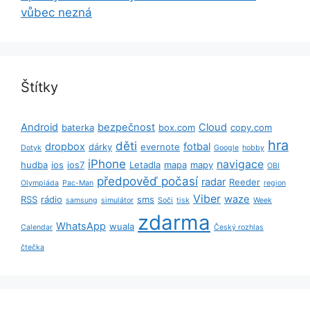
vůbec nezná
Štítky
Android
bezpečnost
Cloud
baterka
box.com
copy.com
hra
děti
dropbox
fotbal
dárky
evernote
Dotyk
Google
hobby
iPhone
navigace
hudba
ios
ios7
Letadla
mapa
mapy
OBI
předpověď počasí
radar
Reeder
Olympiáda
Pac-Man
region
Viber
waze
RSS
rádio
sms
samsung
simulátor
Soči
tisk
Week
zdarma
WhatsApp
wuala
Calendar
Český rozhlas
čtečka