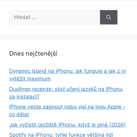
Hledat:
Dnes nejčtenější
Dynamic Island na iPhonu: jak funguje a jak z ní
vytěžit maximum
Duolingo recenze: stojí učení jazyků na iPhonu
za instalaci?
iPhone nejde zapnout nebo visí na logu Apple –
co dělat
Jak vyčistit úložiště iPhonu, když je plné (2026)
Spotify na iPhonu: tyhle funkce většina lidí