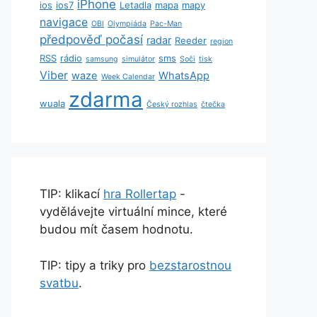
iPhone
ios
ios7
Letadla
mapa
mapy
navigace
OBI
Olympiáda
Pac-Man
předpověď počasí
radar
Reeder
region
RSS
rádio
sms
samsung
simulátor
Soči
tisk
Viber
waze
WhatsApp
Week Calendar
zdarma
wuala
Český rozhlas
čtečka
TIP: klikací
hra Rollertap
-
vydělávejte virtuální mince, které
budou mít časem hodnotu.
TIP: tipy a triky pro
bezstarostnou
svatbu
.