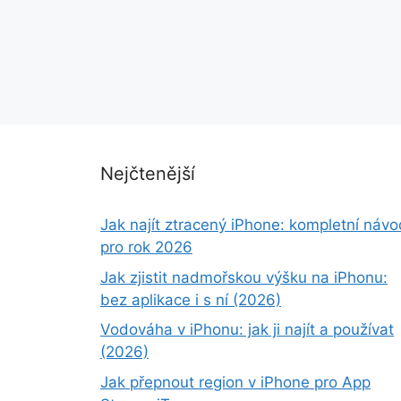
Nejčtenější
Jak najít ztracený iPhone: kompletní návo
pro rok 2026
Jak zjistit nadmořskou výšku na iPhonu:
bez aplikace i s ní (2026)
Vodováha v iPhonu: jak ji najít a používat
(2026)
Jak přepnout region v iPhone pro App