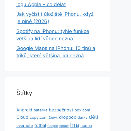
logu Apple – co dělat
Jak vyčistit úložiště iPhonu, když
je plné (2026)
Spotify na iPhonu: tyhle funkce
většina lidí vůbec nezná
Google Maps na iPhonu: 10 tipů a
triků, které většina lidí nezná
Štítky
Android
bezpečnost
baterka
box.com
děti
Cloud
dropbox
copy.com
dárky
Dotyk
hra
fotbal
evernote
hudba
Google
hobby