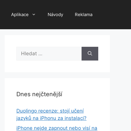
Aplikace
Návody
Reklama
Hledat:
Dnes nejčtenější
Duolingo recenze: stojí učení
jazyků na iPhonu za instalaci?
iPhone nejde zapnout nebo visí na