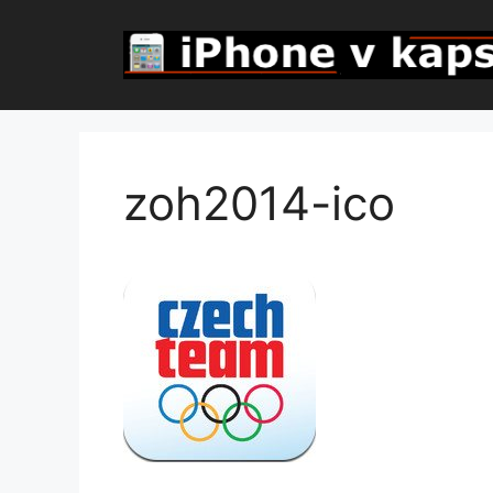
Přeskočit
na
obsah
zoh2014-ico