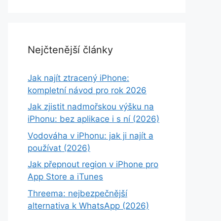
Nejčtenější články
Jak najít ztracený iPhone:
kompletní návod pro rok 2026
Jak zjistit nadmořskou výšku na
iPhonu: bez aplikace i s ní (2026)
Vodováha v iPhonu: jak ji najít a
používat (2026)
Jak přepnout region v iPhone pro
App Store a iTunes
Threema: nejbezpečnější
alternativa k WhatsApp (2026)