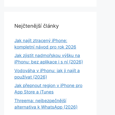
Nejčtenější články
Jak najít ztracený iPhone:
kompletní návod pro rok 2026
Jak zjistit nadmořskou výšku na
iPhonu: bez aplikace i s ní (2026)
Vodováha v iPhonu: jak ji najít a
používat (2026)
Jak přepnout region v iPhone pro
App Store a iTunes
Threema: nejbezpečnější
alternativa k WhatsApp (2026)