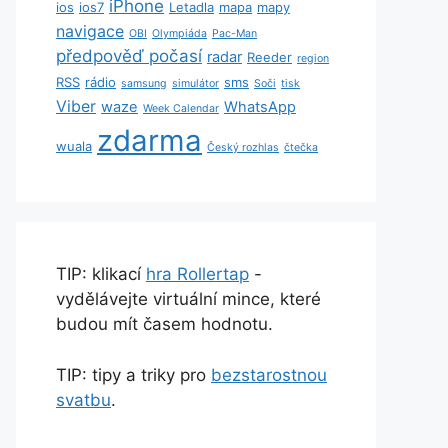
iPhone
ios
ios7
Letadla
mapa
mapy
navigace
OBI
Olympiáda
Pac-Man
předpověď počasí
radar
Reeder
region
RSS
rádio
sms
samsung
simulátor
Soči
tisk
Viber
waze
WhatsApp
Week Calendar
zdarma
wuala
Český rozhlas
čtečka
TIP: klikací
hra Rollertap
-
vydělávejte virtuální mince, které
budou mít časem hodnotu.
TIP: tipy a triky pro
bezstarostnou
svatbu
.