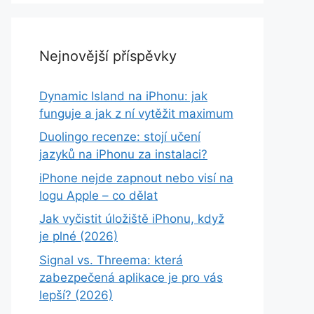
Nejnovější příspěvky
Dynamic Island na iPhonu: jak
funguje a jak z ní vytěžit maximum
Duolingo recenze: stojí učení
jazyků na iPhonu za instalaci?
iPhone nejde zapnout nebo visí na
logu Apple – co dělat
Jak vyčistit úložiště iPhonu, když
je plné (2026)
Signal vs. Threema: která
zabezpečená aplikace je pro vás
lepší? (2026)