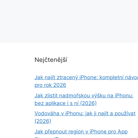
Nejčtenější
Jak najít ztracený iPhone: kompletní návo
pro rok 2026
Jak zjistit nadmořskou výšku na iPhonu:
bez aplikace i s ní (2026)
Vodováha v iPhonu: jak ji najít a používat
(2026)
Jak přepnout region v iPhone pro App