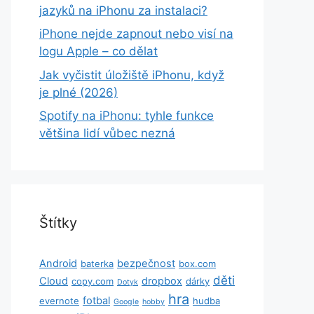
jazyků na iPhonu za instalaci?
iPhone nejde zapnout nebo visí na
logu Apple – co dělat
Jak vyčistit úložiště iPhonu, když
je plné (2026)
Spotify na iPhonu: tyhle funkce
většina lidí vůbec nezná
Štítky
Android
bezpečnost
baterka
box.com
děti
Cloud
dropbox
copy.com
dárky
Dotyk
hra
fotbal
evernote
hudba
Google
hobby