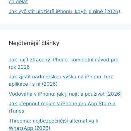
co dělat
Jak vyčistit úložiště iPhonu, když je plné (2026)
Nejčtenější články
Jak najít ztracený iPhone: kompletní návod pro
rok 2026
Jak zjistit nadmořskou výšku na iPhonu: bez
aplikace i s ní (2026)
Vodováha v iPhonu: jak ji najít a používat (2026)
Jak přepnout region v iPhone pro App Store a
iTunes
Threema: nejbezpečnější alternativa k
WhatsApp (2026)