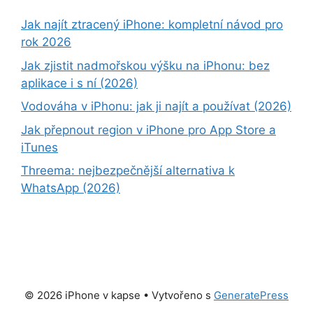
Jak najít ztracený iPhone: kompletní návod pro
rok 2026
Jak zjistit nadmořskou výšku na iPhonu: bez
aplikace i s ní (2026)
Vodováha v iPhonu: jak ji najít a používat (2026)
Jak přepnout region v iPhone pro App Store a
iTunes
Threema: nejbezpečnější alternativa k
WhatsApp (2026)
© 2026 iPhone v kapse
• Vytvořeno s
GeneratePress