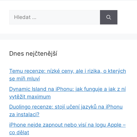
Hledat:
Dnes nejčtenější
Temu recenze: nízké ceny, ale i rizika, o kterých
se míň mluví
Dynamic Island na iPhonu: jak funguje a jak z ní
vytěžit maximum
Duolingo recenze: stojí učení jazyků na iPhonu
za instalaci?
iPhone nejde zapnout nebo visí na logu Apple –
co dělat