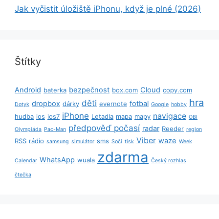
Jak vyčistit úložiště iPhonu, když je plné (2026)
Štítky
Android
bezpečnost
Cloud
baterka
box.com
copy.com
hra
děti
dropbox
fotbal
dárky
evernote
Dotyk
Google
hobby
iPhone
navigace
hudba
ios
ios7
Letadla
mapa
mapy
OBI
předpověď počasí
radar
Reeder
Olympiáda
Pac-Man
region
Viber
waze
RSS
rádio
sms
samsung
simulátor
Soči
tisk
Week
zdarma
WhatsApp
wuala
Calendar
Český rozhlas
čtečka