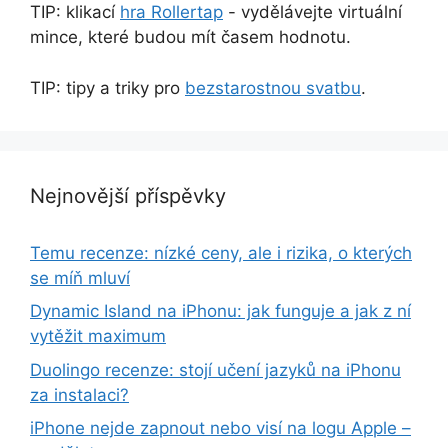
TIP: klikací
hra Rollertap
- vydělávejte virtuální
mince, které budou mít časem hodnotu.
TIP: tipy a triky pro
bezstarostnou svatbu
.
Nejnovější příspěvky
Temu recenze: nízké ceny, ale i rizika, o kterých
se míň mluví
Dynamic Island na iPhonu: jak funguje a jak z ní
vytěžit maximum
Duolingo recenze: stojí učení jazyků na iPhonu
za instalaci?
iPhone nejde zapnout nebo visí na logu Apple –