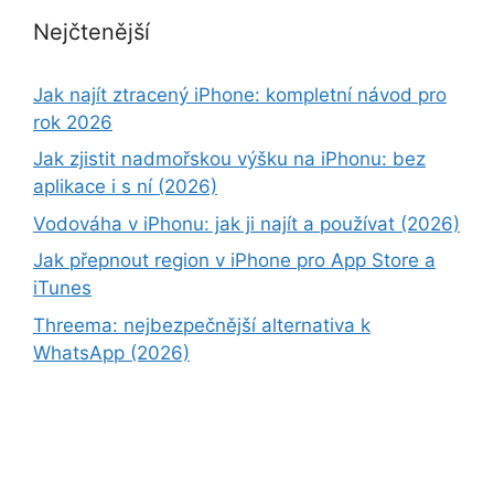
Nejčtenější
Jak najít ztracený iPhone: kompletní návod pro
rok 2026
Jak zjistit nadmořskou výšku na iPhonu: bez
aplikace i s ní (2026)
Vodováha v iPhonu: jak ji najít a používat (2026)
Jak přepnout region v iPhone pro App Store a
iTunes
Threema: nejbezpečnější alternativa k
WhatsApp (2026)