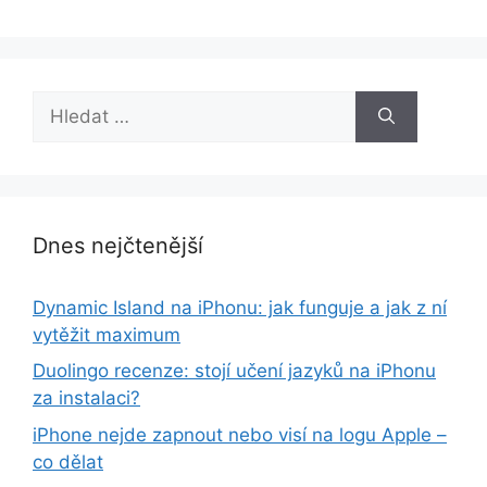
Hledat:
Dnes nejčtenější
Dynamic Island na iPhonu: jak funguje a jak z ní
vytěžit maximum
Duolingo recenze: stojí učení jazyků na iPhonu
za instalaci?
iPhone nejde zapnout nebo visí na logu Apple –
co dělat