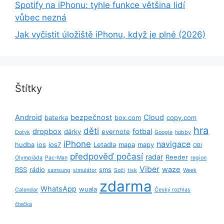
Spotify na iPhonu: tyhle funkce většina lidí
vůbec nezná
Jak vyčistit úložiště iPhonu, když je plné (2026)
Štítky
Android
bezpečnost
Cloud
baterka
box.com
copy.com
hra
děti
dropbox
fotbal
dárky
evernote
Dotyk
Google
hobby
iPhone
navigace
hudba
ios
ios7
Letadla
mapa
mapy
OBI
předpověď počasí
radar
Reeder
Olympiáda
Pac-Man
region
Viber
waze
RSS
rádio
sms
samsung
simulátor
Soči
tisk
Week
zdarma
WhatsApp
wuala
Calendar
Český rozhlas
čtečka