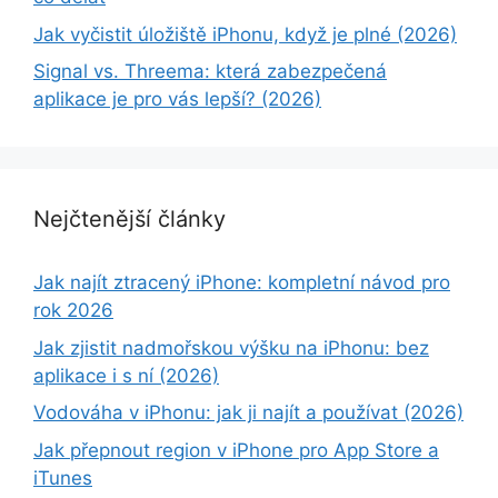
Jak vyčistit úložiště iPhonu, když je plné (2026)
Signal vs. Threema: která zabezpečená
aplikace je pro vás lepší? (2026)
Nejčtenější články
Jak najít ztracený iPhone: kompletní návod pro
rok 2026
Jak zjistit nadmořskou výšku na iPhonu: bez
aplikace i s ní (2026)
Vodováha v iPhonu: jak ji najít a používat (2026)
Jak přepnout region v iPhone pro App Store a
iTunes