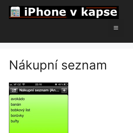
Přeskočit
na
obsah
Menu
Nákupní seznam