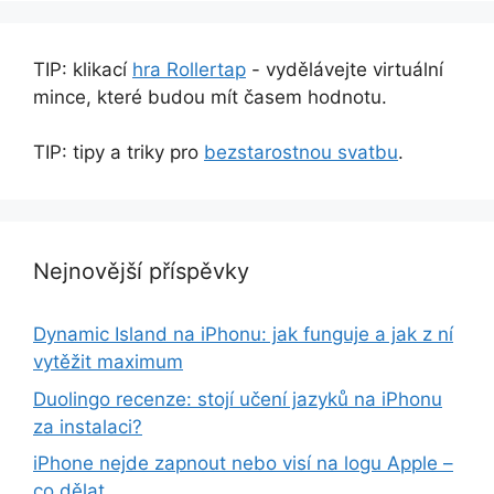
TIP: klikací
hra Rollertap
- vydělávejte virtuální
mince, které budou mít časem hodnotu.
TIP: tipy a triky pro
bezstarostnou svatbu
.
Nejnovější příspěvky
Dynamic Island na iPhonu: jak funguje a jak z ní
vytěžit maximum
Duolingo recenze: stojí učení jazyků na iPhonu
za instalaci?
iPhone nejde zapnout nebo visí na logu Apple –
co dělat