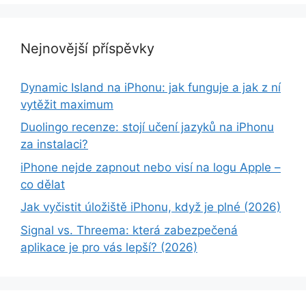
Nejnovější příspěvky
Dynamic Island na iPhonu: jak funguje a jak z ní
vytěžit maximum
Duolingo recenze: stojí učení jazyků na iPhonu
za instalaci?
iPhone nejde zapnout nebo visí na logu Apple –
co dělat
Jak vyčistit úložiště iPhonu, když je plné (2026)
Signal vs. Threema: která zabezpečená
aplikace je pro vás lepší? (2026)