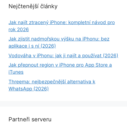
Nejčtenější články
Jak najít ztracený iPhone: kompletní návod pro
rok 2026
Jak zjistit nadmořskou výšku na iPhonu: bez
aplikace i s ní (2026)
Vodováha v iPhonu: jak ji najít a používat (2026)
Jak přepnout region v iPhone pro App Store a
iTunes
Threema: nejbezpečnější alternativa k
WhatsApp (2026)
Partneři serveru