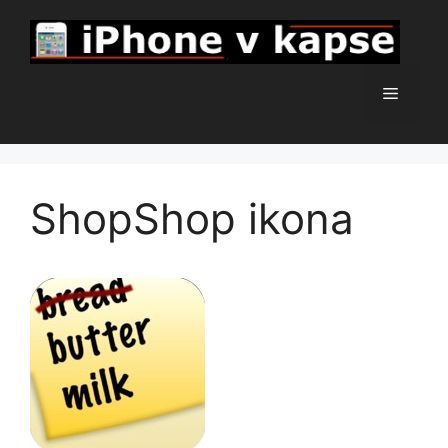
Přeskočit
na
obsah
Menu
ShopShop ikona