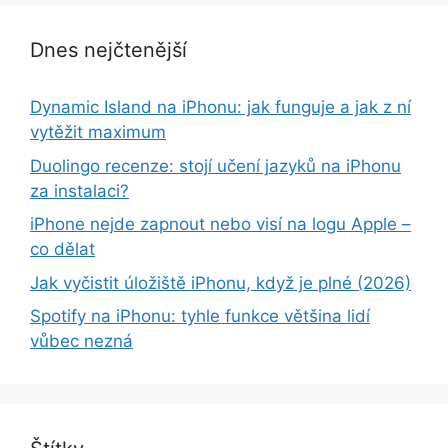
Dnes nejčtenější
Dynamic Island na iPhonu: jak funguje a jak z ní
vytěžit maximum
Duolingo recenze: stojí učení jazyků na iPhonu
za instalaci?
iPhone nejde zapnout nebo visí na logu Apple –
co dělat
Jak vyčistit úložiště iPhonu, když je plné (2026)
Spotify na iPhonu: tyhle funkce většina lidí
vůbec nezná