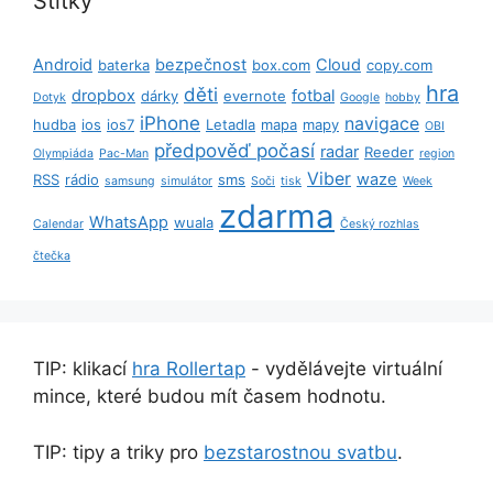
Štítky
Android
bezpečnost
Cloud
baterka
box.com
copy.com
hra
děti
dropbox
fotbal
dárky
evernote
Dotyk
Google
hobby
iPhone
navigace
hudba
ios
ios7
Letadla
mapa
mapy
OBI
předpověď počasí
radar
Reeder
Olympiáda
Pac-Man
region
Viber
waze
RSS
rádio
sms
samsung
simulátor
Soči
tisk
Week
zdarma
WhatsApp
wuala
Calendar
Český rozhlas
čtečka
TIP: klikací
hra Rollertap
- vydělávejte virtuální
mince, které budou mít časem hodnotu.
TIP: tipy a triky pro
bezstarostnou svatbu
.