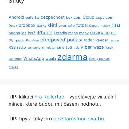
Štítky
Android
bezpečnost
Cloud
baterka
box.com
copy.com
hra
děti
dropbox
fotbal
dárky
evernote
Dotyk
Google
hobby
iPhone
navigace
hudba
ios
ios7
Letadla
mapa
mapy
OBI
předpověď počasí
radar
Reeder
Olympiáda
Pac-Man
region
Viber
waze
RSS
rádio
sms
samsung
simulátor
Soči
tisk
Week
zdarma
WhatsApp
wuala
Calendar
Český rozhlas
čtečka
TIP: klikací
hra Rollertap
- vydělávejte virtuální
mince, které budou mít časem hodnotu.
TIP: tipy a triky pro
bezstarostnou svatbu
.