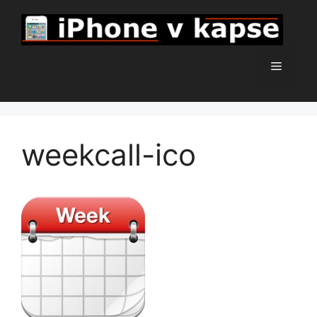
Přeskočit
na
obsah
Menu
weekcall-ico