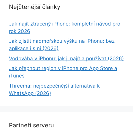
Nejčtenější články
Jak najít ztracený iPhone: kompletní návod pro
rok 2026
Jak zjistit nadmořskou výšku na iPhonu: bez
aplikace i s ní (2026)
Vodováha v iPhonu: jak ji najít a používat (2026)
Jak přepnout region v iPhone pro App Store a
iTunes
Threema: nejbezpečnější alternativa k
WhatsApp (2026)
Partneři serveru