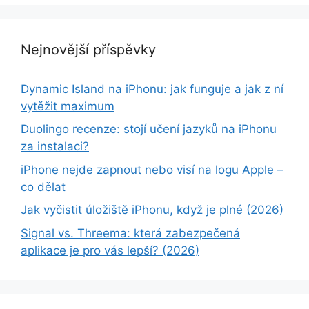
Nejnovější příspěvky
Dynamic Island na iPhonu: jak funguje a jak z ní
vytěžit maximum
Duolingo recenze: stojí učení jazyků na iPhonu
za instalaci?
iPhone nejde zapnout nebo visí na logu Apple –
co dělat
Jak vyčistit úložiště iPhonu, když je plné (2026)
Signal vs. Threema: která zabezpečená
aplikace je pro vás lepší? (2026)