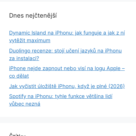
Dnes nejčtenější
Dynamic Island na iPhonu: jak funguje a jak z ní
vytěžit maximum
Duolingo recenze: stojí učení jazyků na iPhonu
za instalaci?
iPhone nejde zapnout nebo visí na logu Apple –
co dělat
Jak vyčistit úložiště iPhonu, když je plné (2026)
Spotify na iPhonu: tyhle funkce většina lidí
vůbec nezná