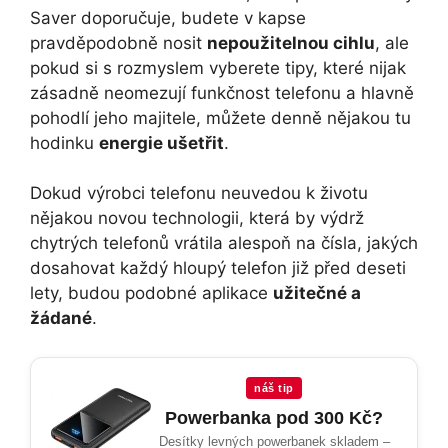
Saver doporučuje, budete v kapse
pravděpodobně nosit
nepoužitelnou cihlu
, ale
pokud si s rozmyslem vyberete tipy, které nijak
zásadně neomezují funkčnost telefonu a hlavně
pohodlí jeho majitele, můžete denně nějakou tu
hodinku
energie ušetřit
.
Dokud výrobci telefonu neuvedou k životu
nějakou novou technologii, která by výdrž
chytrých telefonů vrátila alespoň na čísla, jakých
dosahovat každý hloupý telefon již před deseti
lety, budou podobné aplikace
užitečné a
žádané
.
náš tip
Powerbanka pod 300 Kč?
Desítky levných powerbanek skladem –