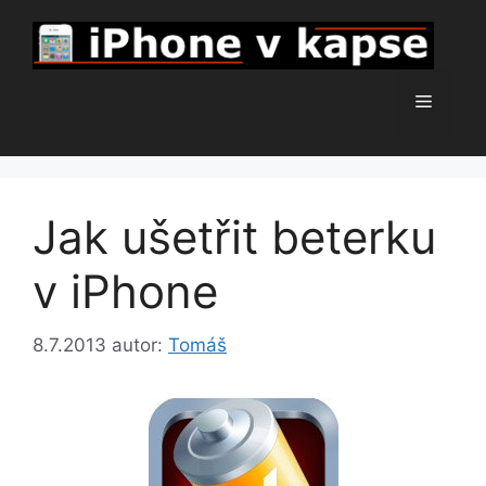
Přeskočit
na
obsah
Menu
Jak ušetřit beterku
v iPhone
8.7.2013
autor:
Tomáš