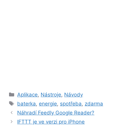
Rubriky
Aplikace
,
Nástroje
,
Návody
Štítky
baterka
,
energie
,
spotřeba
,
zdarma
Náhradí Feedly Google Reader?
IFTTT je ve verzi pro iPhone