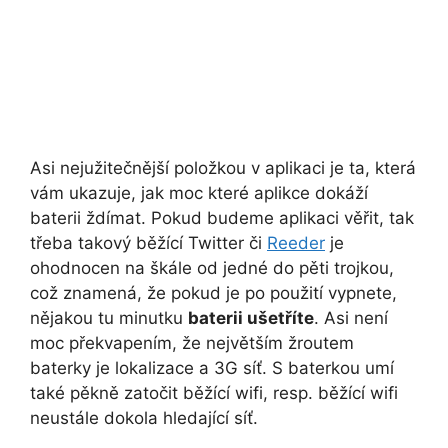
Asi nejužitečnější položkou v aplikaci je ta, která
vám ukazuje, jak moc které aplikce dokáží
baterii ždímat. Pokud budeme aplikaci věřit, tak
třeba takový běžící Twitter či
Reeder
je
ohodnocen na škále od jedné do pěti trojkou,
což znamená, že pokud je po použití vypnete,
nějakou tu minutku
baterii ušetříte
. Asi není
moc překvapením, že největším žroutem
baterky je lokalizace a 3G síť. S baterkou umí
také pěkně zatočit běžící wifi, resp. běžící wifi
neustále dokola hledající síť.