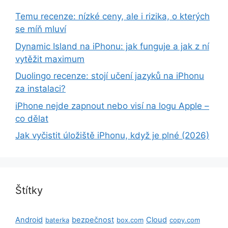
Temu recenze: nízké ceny, ale i rizika, o kterých
se míň mluví
Dynamic Island na iPhonu: jak funguje a jak z ní
vytěžit maximum
Duolingo recenze: stojí učení jazyků na iPhonu
za instalaci?
iPhone nejde zapnout nebo visí na logu Apple –
co dělat
Jak vyčistit úložiště iPhonu, když je plné (2026)
Štítky
Android
bezpečnost
Cloud
baterka
box.com
copy.com