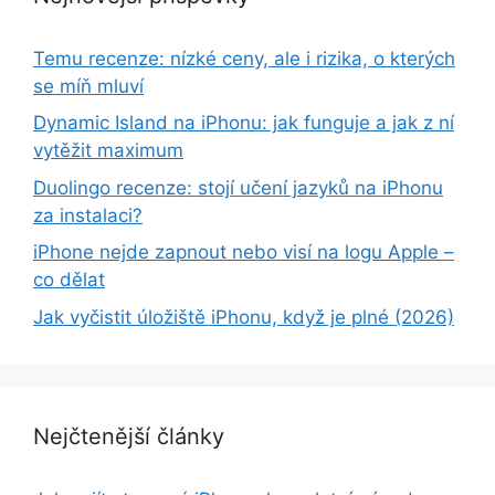
Temu recenze: nízké ceny, ale i rizika, o kterých
se míň mluví
Dynamic Island na iPhonu: jak funguje a jak z ní
vytěžit maximum
Duolingo recenze: stojí učení jazyků na iPhonu
za instalaci?
iPhone nejde zapnout nebo visí na logu Apple –
co dělat
Jak vyčistit úložiště iPhonu, když je plné (2026)
Nejčtenější články