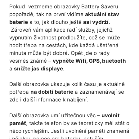
Pokud vezmeme obrazovky Battery Saveru
popořadě, tak na první vidíme
aktuální stav
baterie
a to, jak dlouho ještě
asi vydrží
.
Zároveň vám aplikace radí služby, jejichž
vypnutím životnost prodloužíte, což se může
hodit třeba na cestách, kde každá ušetřená
minuta může být dobrá. Opět jde o rady
vesměs známé –
vypněte Wifi, GPS, buetooth
a
snižte jas displaye
.
Další obrazovka ukazuje kolik času je aktuálně
potřeba
na dobití baterie
a zaznamenávají se
zde i další informace k nabíjení.
Další obrazovka umí užitečnou věc –
uvolnit
paměť
, takže telefon by se teoreticky měl stát o
něco rychlejším. Jestli uvolnění paměti znamená
i nějakou pomoc pro baterku, netuším.