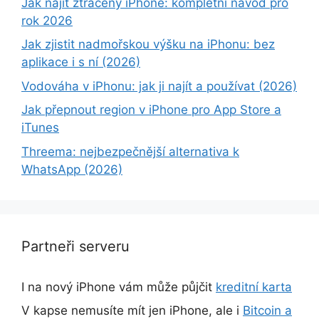
Jak najít ztracený iPhone: kompletní návod pro
rok 2026
Jak zjistit nadmořskou výšku na iPhonu: bez
aplikace i s ní (2026)
Vodováha v iPhonu: jak ji najít a používat (2026)
Jak přepnout region v iPhone pro App Store a
iTunes
Threema: nejbezpečnější alternativa k
WhatsApp (2026)
Partneři serveru
I na nový iPhone vám může půjčit
kreditní karta
V kapse nemusíte mít jen iPhone, ale i
Bitcoin a