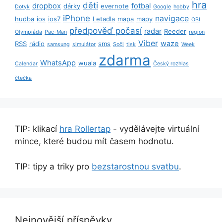
hra
děti
dropbox
fotbal
dárky
evernote
Dotyk
Google
hobby
iPhone
navigace
hudba
ios
ios7
Letadla
mapa
mapy
OBI
předpověď počasí
radar
Reeder
Olympiáda
Pac-Man
region
Viber
waze
RSS
rádio
sms
samsung
simulátor
Soči
tisk
Week
zdarma
WhatsApp
wuala
Calendar
Český rozhlas
čtečka
TIP: klikací
hra Rollertap
- vydělávejte virtuální
mince, které budou mít časem hodnotu.
TIP: tipy a triky pro
bezstarostnou svatbu
.
Nejnovější příspěvky