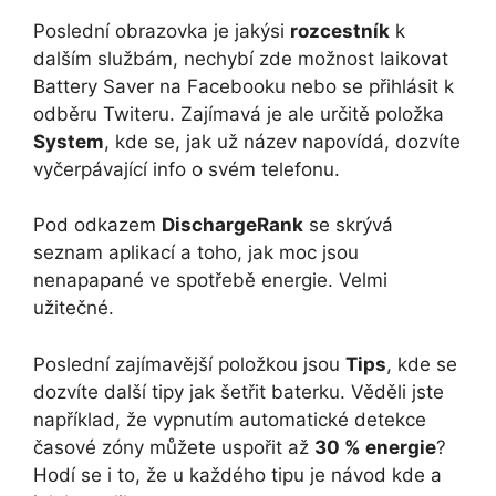
Poslední obrazovka je jakýsi
rozcestník
k
dalším službám, nechybí zde možnost laikovat
Battery Saver na Facebooku nebo se přihlásit k
odběru Twiteru. Zajímavá je ale určitě položka
System
, kde se, jak už název napovídá, dozvíte
vyčerpávající info o svém telefonu.
Pod odkazem
DischargeRank
se skrývá
seznam aplikací a toho, jak moc jsou
nenapapané ve spotřebě energie. Velmi
užitečné.
Poslední zajímavější položkou jsou
Tips
, kde se
dozvíte další tipy jak šetřit baterku. Věděli jste
například, že vypnutím automatické detekce
časové zóny můžete uspořit až
30 % energie
?
Hodí se i to, že u každého tipu je návod kde a