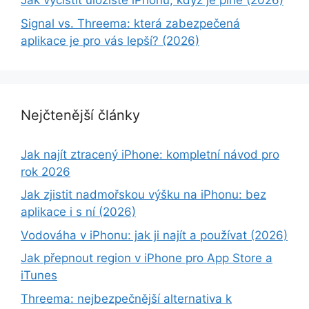
Jak vyčistit úložiště iPhonu, když je plné (2026)
Signal vs. Threema: která zabezpečená
aplikace je pro vás lepší? (2026)
Nejčtenější články
Jak najít ztracený iPhone: kompletní návod pro
rok 2026
Jak zjistit nadmořskou výšku na iPhonu: bez
aplikace i s ní (2026)
Vodováha v iPhonu: jak ji najít a používat (2026)
Jak přepnout region v iPhone pro App Store a
iTunes
Threema: nejbezpečnější alternativa k