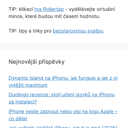
TIP: klikací
hra Rollertap
- vydělávejte virtuální
mince, které budou mít časem hodnotu.
TIP: tipy a triky pro
bezstarostnou svatbu
.
Nejnovější příspěvky
Dynamic Island na iPhonu: jak funguje a jak z ní
vytěžit maximum
Duolingo recenze: stojí učení jazyků na iPhonu
za instalaci?
iPhone nejde zapnout nebo visí na logu Apple –
co dělat