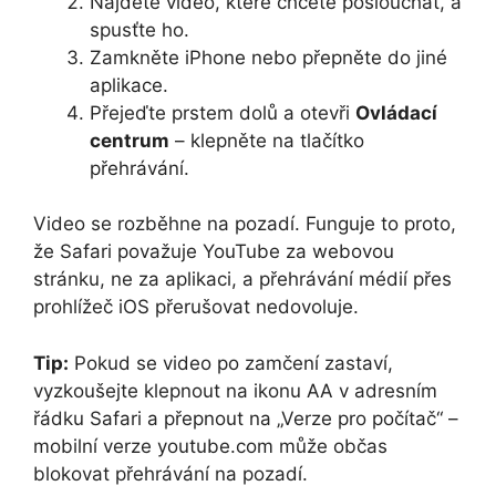
Najděte video, které chcete poslouchat, a
spusťte ho.
Zamkněte iPhone nebo přepněte do jiné
aplikace.
Přejeďte prstem dolů a otevři
Ovládací
centrum
– klepněte na tlačítko
přehrávání.
Video se rozběhne na pozadí. Funguje to proto,
že Safari považuje YouTube za webovou
stránku, ne za aplikaci, a přehrávání médií přes
prohlížeč iOS přerušovat nedovoluje.
Tip:
Pokud se video po zamčení zastaví,
vyzkoušejte klepnout na ikonu AA v adresním
řádku Safari a přepnout na „Verze pro počítač“ –
mobilní verze youtube.com může občas
blokovat přehrávání na pozadí.