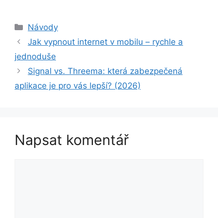
Rubriky
Návody
Jak vypnout internet v mobilu – rychle a
jednoduše
Signal vs. Threema: která zabezpečená
aplikace je pro vás lepší? (2026)
Napsat komentář
Komentář