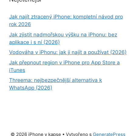
Jak najít ztracený iPhone: kompletní návod pro
rok 2026
Jak zjistit nadmořskou výšku na iPhonu: bez
aplikace i s ní (2026)
Vodováha v iPhonu: jak ji najít a používat (2026)
Jak přepnout region v iPhone pro App Store a
iTunes
Threema: nejbezpečnější alternativa k
WhatsApp (2026)
© 2026 iPhone v kapse
• Vytvořeno s
GeneratePress