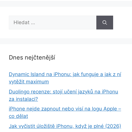
Hledat:
Dnes nejčtenější
Dynamic Island na iPhonu: jak funguje a jak z ní
vytěžit maximum
Duolingo recenze: stojí učení jazyků na iPhonu
za instalaci?
iPhone nejde zapnout nebo visí na logu Apple –
co dělat
Jak vyčistit úložiště iPhonu, když je plné (2026)