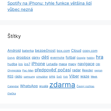
Spotify na iPhonu: tyhle funkce většina lidí
vůbec nezná
Štítky
Android
bezpečnost
Cloud
baterka
box.com
copy.com
hra
děti
dropbox
fotbal
dárky
evernote
Dotyk
Google
hobby
iPhone
navigace
hudba
ios
ios7
Letadla
mapa
mapy
OBI
předpověď počasí
radar
Reeder
Olympiáda
Pac-Man
region
Viber
waze
RSS
rádio
sms
samsung
simulátor
Soči
tisk
Week
zdarma
WhatsApp
wuala
Calendar
Český rozhlas
čtečka