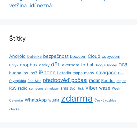
většina lidí nezná
Štítky
Android
bezpečnost
Cloud
baterka
box.com
copy.com
hra
děti
dropbox
fotbal
dárky
evernote
Dotyk
Google
hobby
iPhone
navigace
hudba
ios
ios7
Letadla
mapa
mapy
OBI
předpověď počasí
radar
Reeder
Olympiáda
Pac-Man
region
Viber
waze
RSS
rádio
sms
samsung
simulátor
Soči
tisk
Week
zdarma
WhatsApp
wuala
Calendar
Český rozhlas
čtečka