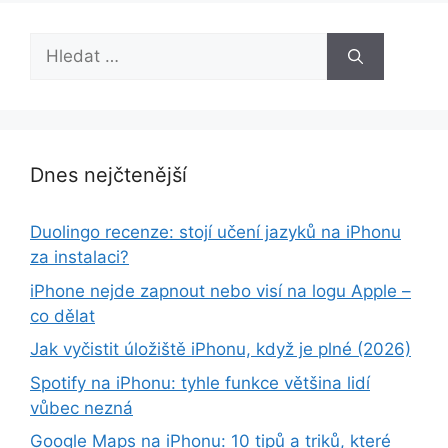
Hledat:
Dnes nejčtenější
Duolingo recenze: stojí učení jazyků na iPhonu
za instalaci?
iPhone nejde zapnout nebo visí na logu Apple –
co dělat
Jak vyčistit úložiště iPhonu, když je plné (2026)
Spotify na iPhonu: tyhle funkce většina lidí
vůbec nezná
Google Maps na iPhonu: 10 tipů a triků, které