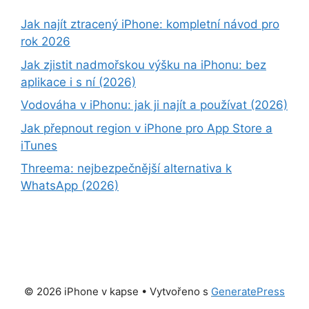
Jak najít ztracený iPhone: kompletní návod pro
rok 2026
Jak zjistit nadmořskou výšku na iPhonu: bez
aplikace i s ní (2026)
Vodováha v iPhonu: jak ji najít a používat (2026)
Jak přepnout region v iPhone pro App Store a
iTunes
Threema: nejbezpečnější alternativa k
WhatsApp (2026)
© 2026 iPhone v kapse
• Vytvořeno s
GeneratePress