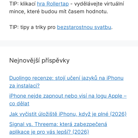
TIP: klikací
hra Rollertap
- vydělávejte virtuální
mince, které budou mít časem hodnotu.
TIP: tipy a triky pro
bezstarostnou svatbu
.
Nejnovější příspěvky
Duolingo recenze: stojí učení jazyků na iPhonu
za instalaci?
iPhone nejde zapnout nebo visí na logu Apple –
co dělat
Jak vyčistit úložiště iPhonu, když je plné (2026)
Signal vs. Threema: která zabezpečená
aplikace je pro vás lepší? (2026)