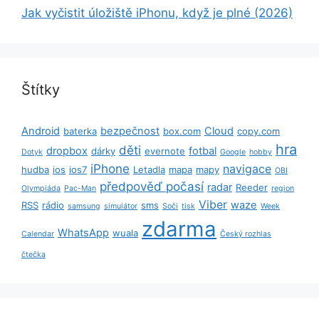
Jak vyčistit úložiště iPhonu, když je plné (2026)
Štítky
Android
bezpečnost
Cloud
baterka
box.com
copy.com
hra
děti
dropbox
fotbal
dárky
evernote
Dotyk
Google
hobby
iPhone
navigace
hudba
ios
ios7
Letadla
mapa
mapy
OBI
předpověď počasí
radar
Reeder
Olympiáda
Pac-Man
region
Viber
waze
RSS
rádio
sms
samsung
simulátor
Soči
tisk
Week
zdarma
WhatsApp
wuala
Calendar
Český rozhlas
čtečka