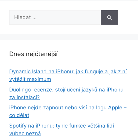
Hledat:
Dnes nejčtenější
Dynamic Island na iPhonu: jak funguje a jak z ní
vytěžit maximum
Duolingo recenze: stojí učení jazyků na iPhonu
za instalaci?
iPhone nejde zapnout nebo visí na logu Apple –
co dělat
Spotify na iPhonu: tyhle funkce většina lidí
vůbec nezná