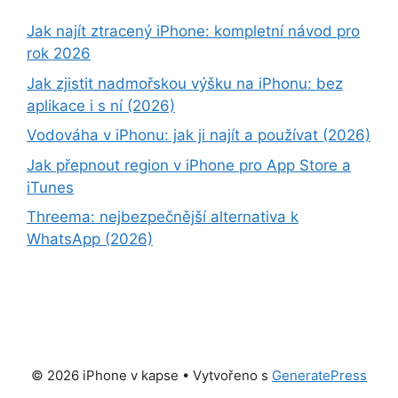
Jak najít ztracený iPhone: kompletní návod pro
rok 2026
Jak zjistit nadmořskou výšku na iPhonu: bez
aplikace i s ní (2026)
Vodováha v iPhonu: jak ji najít a používat (2026)
Jak přepnout region v iPhone pro App Store a
iTunes
Threema: nejbezpečnější alternativa k
WhatsApp (2026)
© 2026 iPhone v kapse
• Vytvořeno s
GeneratePress