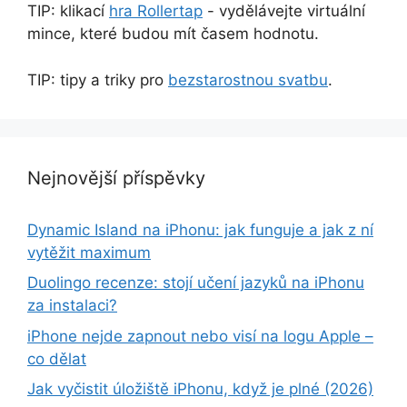
TIP: klikací
hra Rollertap
- vydělávejte virtuální
mince, které budou mít časem hodnotu.
TIP: tipy a triky pro
bezstarostnou svatbu
.
Nejnovější příspěvky
Dynamic Island na iPhonu: jak funguje a jak z ní
vytěžit maximum
Duolingo recenze: stojí učení jazyků na iPhonu
za instalaci?
iPhone nejde zapnout nebo visí na logu Apple –
co dělat
Jak vyčistit úložiště iPhonu, když je plné (2026)