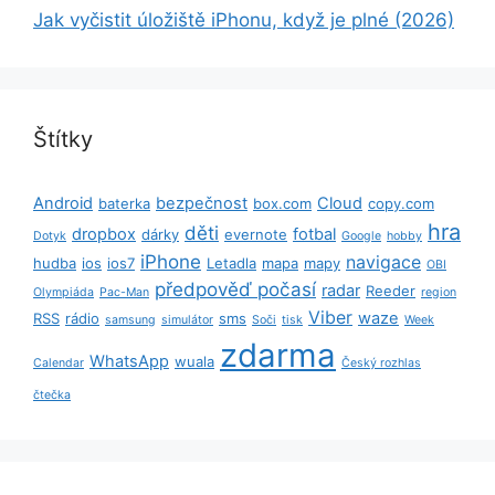
Jak vyčistit úložiště iPhonu, když je plné (2026)
Štítky
Android
bezpečnost
Cloud
baterka
box.com
copy.com
hra
děti
dropbox
fotbal
dárky
evernote
Dotyk
Google
hobby
iPhone
navigace
hudba
ios
ios7
Letadla
mapa
mapy
OBI
předpověď počasí
radar
Reeder
Olympiáda
Pac-Man
region
Viber
waze
RSS
rádio
sms
samsung
simulátor
Soči
tisk
Week
zdarma
WhatsApp
wuala
Calendar
Český rozhlas
čtečka