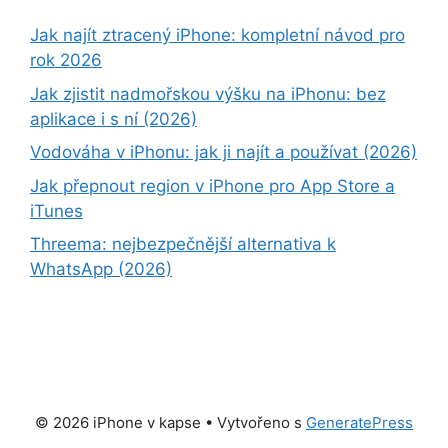
Jak najít ztracený iPhone: kompletní návod pro
rok 2026
Jak zjistit nadmořskou výšku na iPhonu: bez
aplikace i s ní (2026)
Vodováha v iPhonu: jak ji najít a používat (2026)
Jak přepnout region v iPhone pro App Store a
iTunes
Threema: nejbezpečnější alternativa k
WhatsApp (2026)
© 2026 iPhone v kapse
• Vytvořeno s
GeneratePress