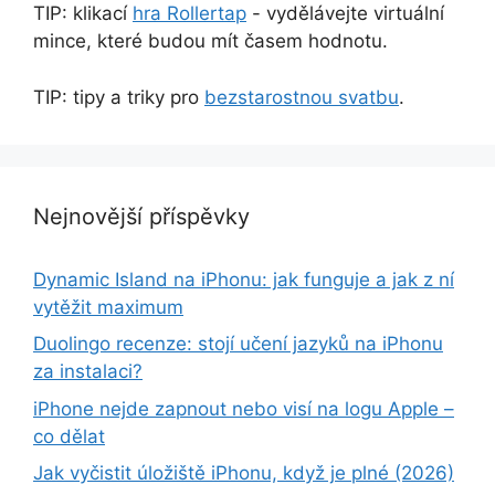
TIP: klikací
hra Rollertap
- vydělávejte virtuální
mince, které budou mít časem hodnotu.
TIP: tipy a triky pro
bezstarostnou svatbu
.
Nejnovější příspěvky
Dynamic Island na iPhonu: jak funguje a jak z ní
vytěžit maximum
Duolingo recenze: stojí učení jazyků na iPhonu
za instalaci?
iPhone nejde zapnout nebo visí na logu Apple –
co dělat
Jak vyčistit úložiště iPhonu, když je plné (2026)