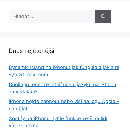
Hledat:
Dnes nejčtenější
Dynamic Island na iPhonu: jak funguje a jak z ní
vytěžit maximum
Duolingo recenze: stojí učení jazyků na iPhonu
za instalaci?
iPhone nejde zapnout nebo visí na logu Apple –
co dělat
Spotify na iPhonu: tyhle funkce většina lidí
vůbec nezná