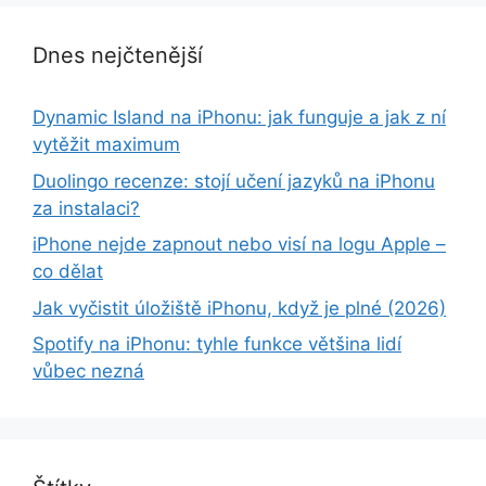
Dnes nejčtenější
Dynamic Island na iPhonu: jak funguje a jak z ní
vytěžit maximum
Duolingo recenze: stojí učení jazyků na iPhonu
za instalaci?
iPhone nejde zapnout nebo visí na logu Apple –
co dělat
Jak vyčistit úložiště iPhonu, když je plné (2026)
Spotify na iPhonu: tyhle funkce většina lidí
vůbec nezná