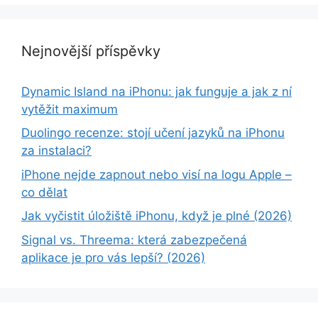
Nejnovější příspěvky
Dynamic Island na iPhonu: jak funguje a jak z ní
vytěžit maximum
Duolingo recenze: stojí učení jazyků na iPhonu
za instalaci?
iPhone nejde zapnout nebo visí na logu Apple –
co dělat
Jak vyčistit úložiště iPhonu, když je plné (2026)
Signal vs. Threema: která zabezpečená
aplikace je pro vás lepší? (2026)