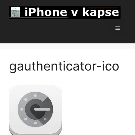
Přeskočit
na
obsah
Menu
gauthenticator-ico