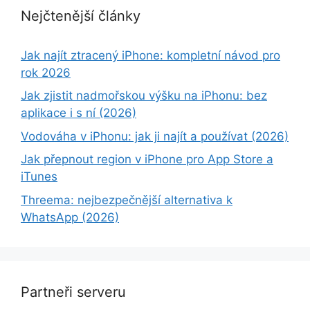
Nejčtenější články
Jak najít ztracený iPhone: kompletní návod pro
rok 2026
Jak zjistit nadmořskou výšku na iPhonu: bez
aplikace i s ní (2026)
Vodováha v iPhonu: jak ji najít a používat (2026)
Jak přepnout region v iPhone pro App Store a
iTunes
Threema: nejbezpečnější alternativa k
WhatsApp (2026)
Partneři serveru