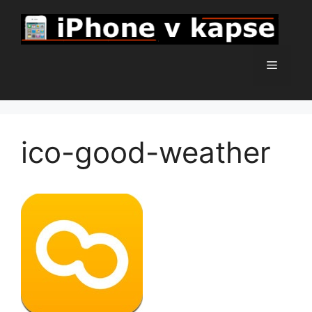
Přeskočit
na
obsah
Menu
ico-good-weather