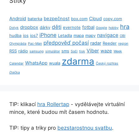
Štítky
Android
bezpečnost
Cloud
baterka
box.com
copy.com
hra
děti
dropbox
fotbal
dárky
evernote
Dotyk
Google
hobby
iPhone
navigace
hudba
ios
ios7
Letadla
mapa
mapy
OBI
předpověď počasí
radar
Reeder
Olympiáda
Pac-Man
region
Viber
waze
RSS
rádio
sms
samsung
simulátor
Soči
tisk
Week
zdarma
WhatsApp
wuala
Calendar
Český rozhlas
čtečka
TIP: klikací
hra Rollertap
- vydělávejte virtuální
mince, které budou mít časem hodnotu.
TIP: tipy a triky pro
bezstarostnou svatbu
.