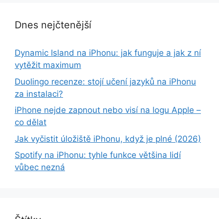
Dnes nejčtenější
Dynamic Island na iPhonu: jak funguje a jak z ní
vytěžit maximum
Duolingo recenze: stojí učení jazyků na iPhonu
za instalaci?
iPhone nejde zapnout nebo visí na logu Apple –
co dělat
Jak vyčistit úložiště iPhonu, když je plné (2026)
Spotify na iPhonu: tyhle funkce většina lidí
vůbec nezná