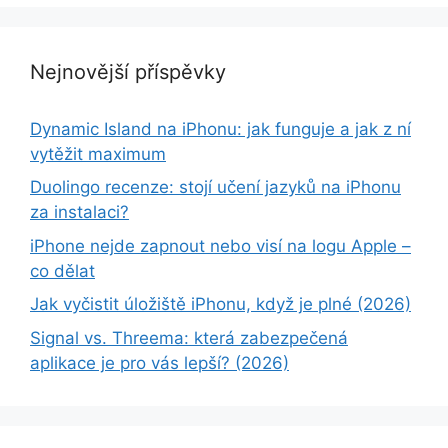
Nejnovější příspěvky
Dynamic Island na iPhonu: jak funguje a jak z ní
vytěžit maximum
Duolingo recenze: stojí učení jazyků na iPhonu
za instalaci?
iPhone nejde zapnout nebo visí na logu Apple –
co dělat
Jak vyčistit úložiště iPhonu, když je plné (2026)
Signal vs. Threema: která zabezpečená
aplikace je pro vás lepší? (2026)