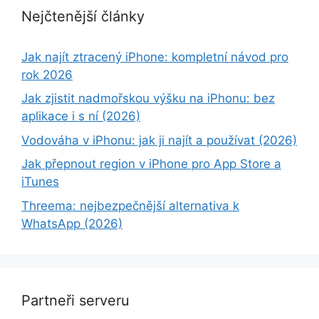
Nejčtenější články
Jak najít ztracený iPhone: kompletní návod pro
rok 2026
Jak zjistit nadmořskou výšku na iPhonu: bez
aplikace i s ní (2026)
Vodováha v iPhonu: jak ji najít a používat (2026)
Jak přepnout region v iPhone pro App Store a
iTunes
Threema: nejbezpečnější alternativa k
WhatsApp (2026)
Partneři serveru