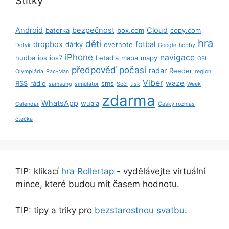
Štítky
Android
bezpečnost
Cloud
baterka
box.com
copy.com
hra
děti
dropbox
fotbal
dárky
evernote
Dotyk
Google
hobby
iPhone
navigace
hudba
ios
ios7
Letadla
mapa
mapy
OBI
předpověď počasí
radar
Reeder
Olympiáda
Pac-Man
region
Viber
waze
RSS
rádio
sms
samsung
simulátor
Soči
tisk
Week
zdarma
WhatsApp
wuala
Calendar
Český rozhlas
čtečka
TIP: klikací
hra Rollertap
- vydělávejte virtuální
mince, které budou mít časem hodnotu.
TIP: tipy a triky pro
bezstarostnou svatbu
.