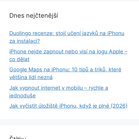
Dnes nejčtenější
Duolingo recenze: stojí učení jazyků na iPhonu
za instalaci?
iPhone nejde zapnout nebo visí na logu Apple –
co dělat
Google Maps na iPhonu: 10 tipů a triků, které
většina lidí nezná
Jak vypnout internet v mobilu – rychle a
jednoduše
Jak vyčistit úložiště iPhonu, když je plné (2026)