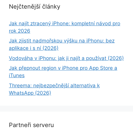
Nejčtenější články
Jak najít ztracený iPhone: kompletní návod pro
rok 2026
Jak zjistit nadmořskou výšku na iPhonu: bez
aplikace i s ní (2026)
Vodováha v iPhonu: jak ji najít a používat (2026)
Jak přepnout region v iPhone pro App Store a
iTunes
Threema: nejbezpečnější alternativa k
WhatsApp (2026)
Partneři serveru