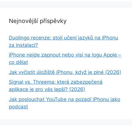
Nejnovější příspěvky
Duolingo recenze: stojí učení jazyků na iPhonu
za instalaci?
iPhone nejde zapnout nebo visí na logu Apple –
co dělat
Jak vyčistit úložiště iPhonu, když je plné (2026)
Signal vs. Threema: která zabezpečená
aplikace je pro vás lepší? (2026)
Jak poslouchat YouTube na pozadí iPhonu jako
podcast