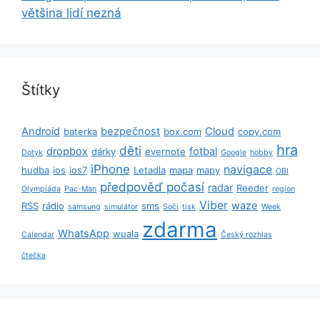
většina lidí nezná
Štítky
Android
bezpečnost
Cloud
baterka
box.com
copy.com
hra
děti
dropbox
fotbal
dárky
evernote
Dotyk
Google
hobby
iPhone
navigace
hudba
ios
ios7
Letadla
mapa
mapy
OBI
předpověď počasí
radar
Reeder
Olympiáda
Pac-Man
region
Viber
waze
RSS
rádio
sms
samsung
simulátor
Soči
tisk
Week
zdarma
WhatsApp
wuala
Calendar
Český rozhlas
čtečka