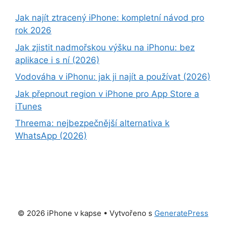
Jak najít ztracený iPhone: kompletní návod pro
rok 2026
Jak zjistit nadmořskou výšku na iPhonu: bez
aplikace i s ní (2026)
Vodováha v iPhonu: jak ji najít a používat (2026)
Jak přepnout region v iPhone pro App Store a
iTunes
Threema: nejbezpečnější alternativa k
WhatsApp (2026)
© 2026 iPhone v kapse
• Vytvořeno s
GeneratePress