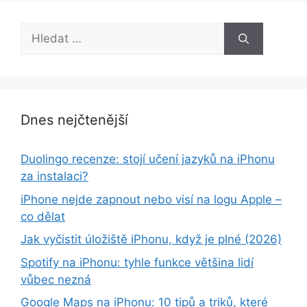
Hledat:
Dnes nejčtenější
Duolingo recenze: stojí učení jazyků na iPhonu
za instalaci?
iPhone nejde zapnout nebo visí na logu Apple –
co dělat
Jak vyčistit úložiště iPhonu, když je plné (2026)
Spotify na iPhonu: tyhle funkce většina lidí
vůbec nezná
Google Maps na iPhonu: 10 tipů a triků, které