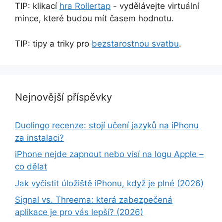
TIP: klikací
hra Rollertap
- vydělávejte virtuální
mince, které budou mít časem hodnotu.
TIP: tipy a triky pro
bezstarostnou svatbu
.
Nejnovější příspěvky
Duolingo recenze: stojí učení jazyků na iPhonu
za instalaci?
iPhone nejde zapnout nebo visí na logu Apple –
co dělat
Jak vyčistit úložiště iPhonu, když je plné (2026)
Signal vs. Threema: která zabezpečená
aplikace je pro vás lepší? (2026)