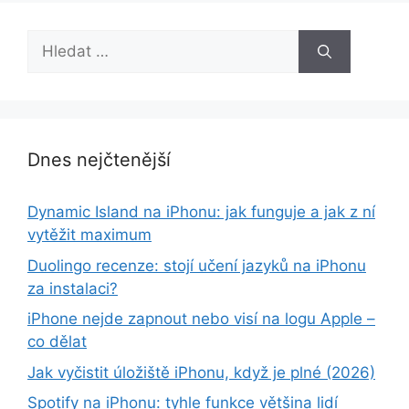
Hledat:
Dnes nejčtenější
Dynamic Island na iPhonu: jak funguje a jak z ní
vytěžit maximum
Duolingo recenze: stojí učení jazyků na iPhonu
za instalaci?
iPhone nejde zapnout nebo visí na logu Apple –
co dělat
Jak vyčistit úložiště iPhonu, když je plné (2026)
Spotify na iPhonu: tyhle funkce většina lidí