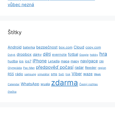
vůbec nezná
Štítky
Android
bezpečnost
Cloud
baterka
box.com
copy.com
hra
děti
dropbox
fotbal
dárky
evernote
Dotyk
Google
hobby
iPhone
navigace
hudba
ios
ios7
Letadla
mapa
mapy
OBI
předpověď počasí
radar
Reeder
Olympiáda
Pac-Man
region
Viber
waze
RSS
rádio
sms
samsung
simulátor
Soči
tisk
Week
zdarma
WhatsApp
wuala
Calendar
Český rozhlas
čtečka