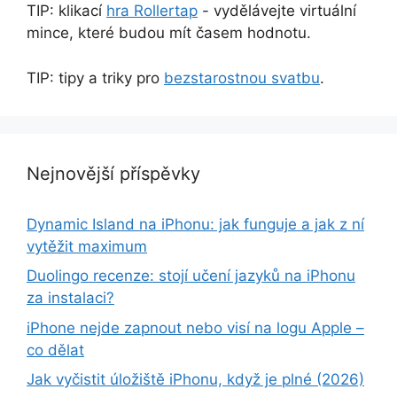
TIP: klikací
hra Rollertap
- vydělávejte virtuální
mince, které budou mít časem hodnotu.
TIP: tipy a triky pro
bezstarostnou svatbu
.
Nejnovější příspěvky
Dynamic Island na iPhonu: jak funguje a jak z ní
vytěžit maximum
Duolingo recenze: stojí učení jazyků na iPhonu
za instalaci?
iPhone nejde zapnout nebo visí na logu Apple –
co dělat
Jak vyčistit úložiště iPhonu, když je plné (2026)