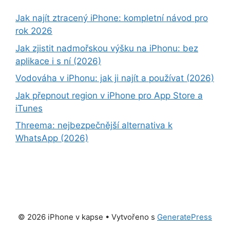
Jak najít ztracený iPhone: kompletní návod pro
rok 2026
Jak zjistit nadmořskou výšku na iPhonu: bez
aplikace i s ní (2026)
Vodováha v iPhonu: jak ji najít a používat (2026)
Jak přepnout region v iPhone pro App Store a
iTunes
Threema: nejbezpečnější alternativa k
WhatsApp (2026)
© 2026 iPhone v kapse
• Vytvořeno s
GeneratePress