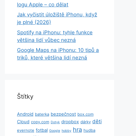
logu Apple – co dělat
Jak vyčistit úložiště iPhonu, když
je plné (2026)
Spotify na iPhonu: tyhle funkce
většina lidí vůbec nezná
Google Maps na iPhonu: 10 tipů a
triků, které většina lidí nezná
Štítky
Android
bezpečnost
baterka
box.com
děti
Cloud
dropbox
copy.com
dárky
Dotyk
hra
fotbal
evernote
hudba
Google
hobby