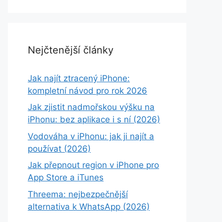
Nejčtenější články
Jak najít ztracený iPhone:
kompletní návod pro rok 2026
Jak zjistit nadmořskou výšku na
iPhonu: bez aplikace i s ní (2026)
Vodováha v iPhonu: jak ji najít a
používat (2026)
Jak přepnout region v iPhone pro
App Store a iTunes
Threema: nejbezpečnější
alternativa k WhatsApp (2026)