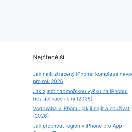
Nejčtenější
Jak najít ztracený iPhone: kompletní návo
pro rok 2026
Jak zjistit nadmořskou výšku na iPhonu:
bez aplikace i s ní (2026)
Vodováha v iPhonu: jak ji najít a používat
(2026)
Jak přepnout region v iPhone pro App