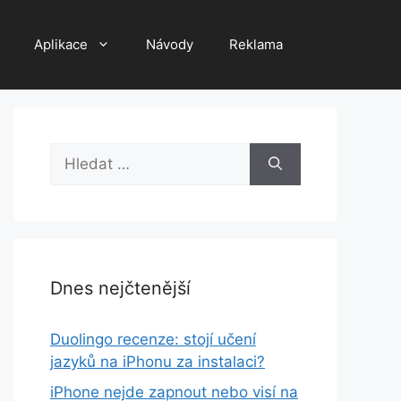
Aplikace
Návody
Reklama
Hledat:
Dnes nejčtenější
Duolingo recenze: stojí učení
jazyků na iPhonu za instalaci?
iPhone nejde zapnout nebo visí na