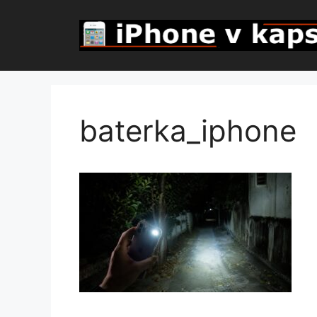
Přeskočit
na
obsah
baterka_iphone