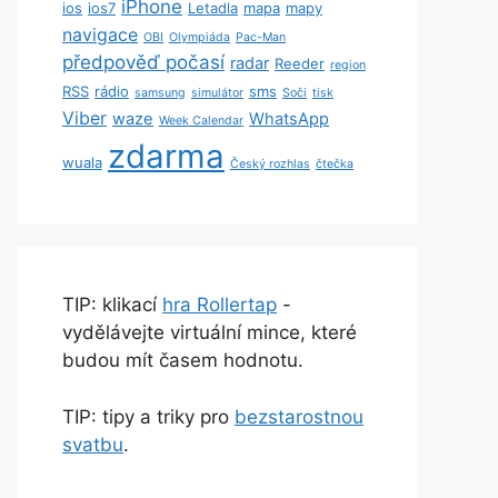
iPhone
ios
ios7
Letadla
mapa
mapy
navigace
OBI
Olympiáda
Pac-Man
předpověď počasí
radar
Reeder
region
RSS
rádio
sms
samsung
simulátor
Soči
tisk
Viber
waze
WhatsApp
Week Calendar
zdarma
wuala
Český rozhlas
čtečka
TIP: klikací
hra Rollertap
-
vydělávejte virtuální mince, které
budou mít časem hodnotu.
TIP: tipy a triky pro
bezstarostnou
svatbu
.